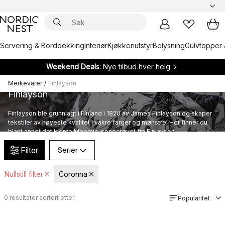
Servering & Borddekking
Interiør
Kjøkkenutstyr
Belysning
Gulvtepper 
Weekend Deals
: Nye tilbud hver helg
Merkevarer
/
Finlayson
Finlayson
Finlayson ble grunnlagt i Finland i 1820 av James Finlayson og skaper
tekstiler av høyeste kvalitet i vakre farger og mønstre. Her finner du
blant annet det kjente Moomin-sengetøyet fra Finlayson.
Filter
Serier
Nullstill filter
Coronna
0
resultater sortert etter
Popularitet