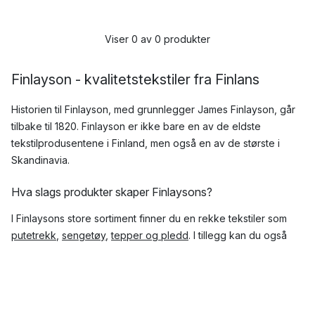
Viser 0 av 0 produkter
Finlayson - kvalitetstekstiler fra Finlans
Historien til Finlayson, med grunnlegger James Finlayson, går
tilbake til 1820. Finlayson er ikke bare en av de eldste
tekstilprodusentene i Finland, men også en av de største i
Skandinavia.
Hva slags produkter skaper Finlaysons?
I Finlaysons store sortiment finner du en rekke tekstiler som
putetrekk
,
sengetøy
,
tepper og pledd
. I tillegg kan du også
finne myke
baderomstekstiler
som
håndklær
og
baderomsmatter
, og
kjøkkentekstiler
som
forklær
i denne
finske merkevarens sortiment.