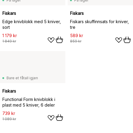
På lager
På lager
Fiskars
Fiskars
Edge knivblokk med 5 kniver,
Fiskars skuffinnsats for kniver,
sort
tre
1 179 kr
589 kr
1 849 kr
859 kr
Bare et fåtall igjen
Fiskars
Functional Form knivblokk i
plast med 5 kniver, 6 deler
739 kr
1 089 kr