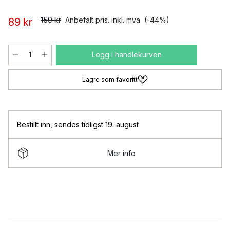
159 kr
Anbefalt pris. inkl. mva
(-44%)
89 kr
Legg i handlekurven
Lagre som favoritt
Bestillt inn
,
sendes tidligst 19. august
Mer info