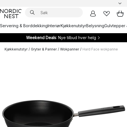
Servering & Borddekking
Interiør
Kjøkkenutstyr
Belysning
Gulvtepper 
Weekend Deals
: Nye tilbud hver helg
Kjøkkenutstyr
/
Gryter & Panner
/
Wokpanner
/
Hard Face wokpanne