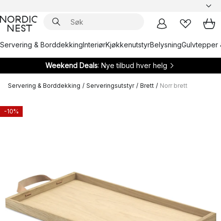
Servering & Borddekking
Interiør
Kjøkkenutstyr
Belysning
Gulvtepper 
Weekend Deals
: Nye tilbud hver helg
Servering & Borddekking
/
Serveringsutstyr
/
Brett
/
Norr brett
-10%