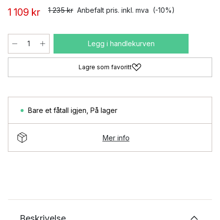
1 235 kr
Anbefalt pris. inkl. mva
(-10%)
1 109 kr
Legg i handlekurven
Lagre som favoritt
Bare et fåtall igjen
,
På lager
Mer info
Beskrivelse