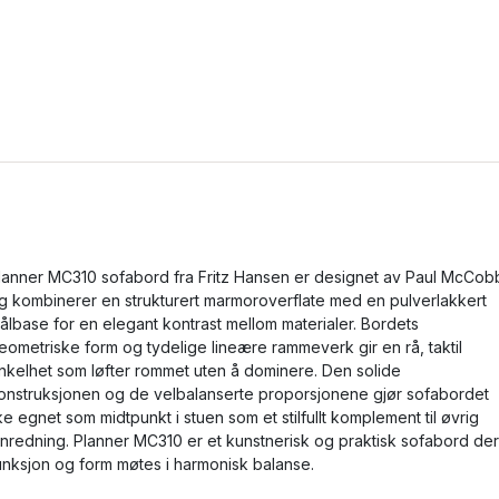
lanner MC310 sofabord fra Fritz Hansen er designet av Paul McCob
g kombinerer en strukturert marmoroverflate med en pulverlakkert
tålbase for en elegant kontrast mellom materialer. Bordets
eometriske form og tydelige lineære rammeverk gir en rå, taktil
nkelhet som løfter rommet uten å dominere. Den solide
onstruksjonen og de velbalanserte proporsjonene gjør sofabordet
ike egnet som midtpunkt i stuen som et stilfullt komplement til øvrig
nnredning. Planner MC310 er et kunstnerisk og praktisk sofabord der
unksjon og form møtes i harmonisk balanse.