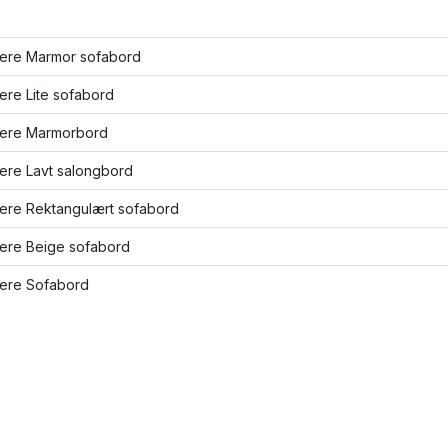
flere Marmor sofabord
lere Lite sofabord
flere Marmorbord
lere Lavt salongbord
lere Rektangulært sofabord
lere Beige sofabord
lere Sofabord