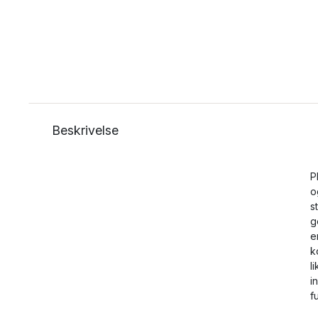
Beskrivelse
P
o
s
g
e
k
l
i
f