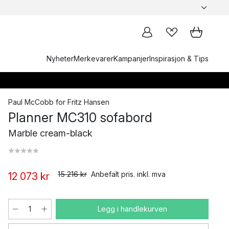
Nyheter
Merkevarer
Kampanjer
Inspirasjon & Tips
Paul McCobb
for
Fritz Hansen
Planner MC310 sofabord
Marble cream-black
15 216 kr
Anbefalt pris. inkl. mva
12 073 kr
Legg i handlekurven