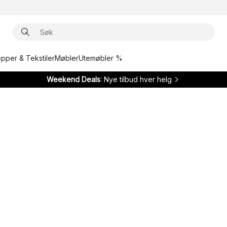
epper & Tekstiler
Møbler
Utemøbler %
Weekend Deals
: Nye tilbud hver helg