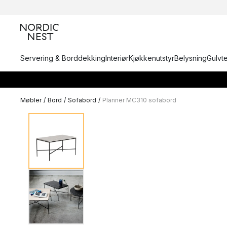
Servering & Borddekking
Interiør
Kjøkkenutstyr
Belysning
Gulvt
Møbler
/
Bord
/
Sofabord
/
Planner MC310 sofabord