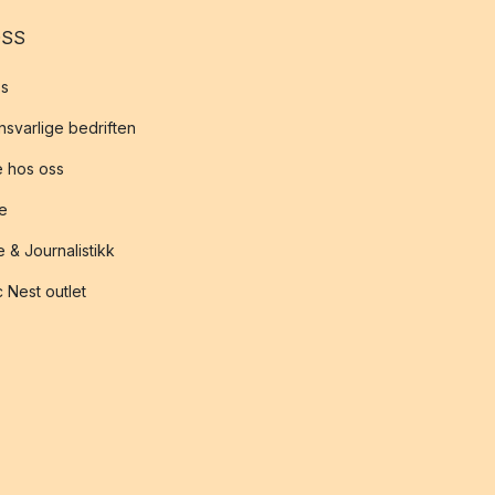
OSS
s
svarlige bedriften
 hos oss
te
 & Journalistikk
 Nest outlet