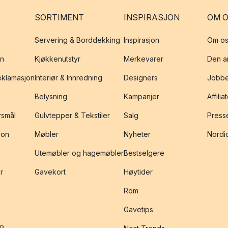
SORTIMENT
INSPIRASJON
OM 
Servering & Borddekking
Inspirasjon
Om os
on
Kjøkkenutstyr
Merkevarer
Den an
reklamasjon
Interiør & Innredning
Designers
Jobbe
Belysning
Kampanjer
Affilia
rsmål
Gulvtepper & Tekstiler
Salg
Presse
jon
Møbler
Nyheter
Nordic
Utemøbler og hagemøbler
Bestselgere
r
Gavekort
Høytider
Rom
Gavetips