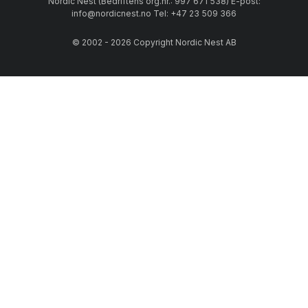
Nordic Nest (Bedriftens org.nr.: 997 671 538) E-post:
info@nordicnest.no Tel: +47 23 509 366
© 2002 - 2026 Copyright Nordic Nest AB