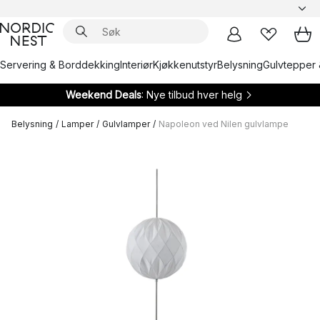
Servering & Borddekking
Interiør
Kjøkkenutstyr
Belysning
Gulvtepper 
Weekend Deals
: Nye tilbud hver helg
Belysning
/
Lamper
/
Gulvlamper
/
Napoleon ved Nilen gulvlampe