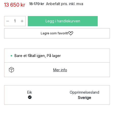
18 179 kr
Anbefalt pris. inkl. mva
13 650 kr
Legg i handlekurven
Lagre som favoritt
Bare et fåtall igjen
,
På lager
Mer info
Eik
Opprinnelsesland
Sverige