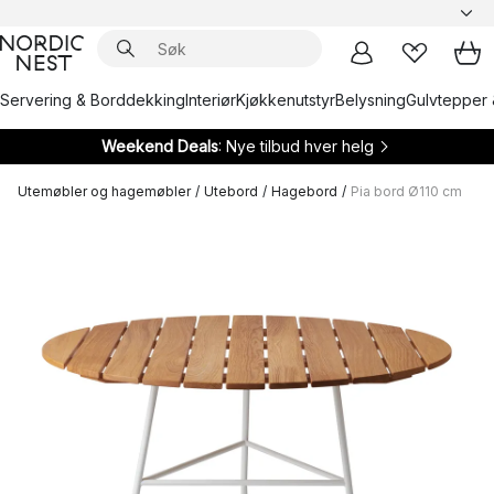
Servering & Borddekking
Interiør
Kjøkkenutstyr
Belysning
Gulvtepper 
Weekend Deals
: Nye tilbud hver helg
Utemøbler og hagemøbler
/
Utebord
/
Hagebord
/
Pia bord Ø110 cm