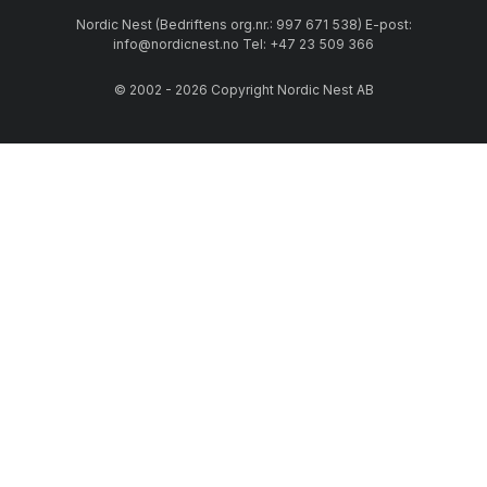
Nordic Nest (Bedriftens org.nr.: 997 671 538) E-post:
info@nordicnest.no Tel: +47 23 509 366
© 2002 - 2026 Copyright Nordic Nest AB