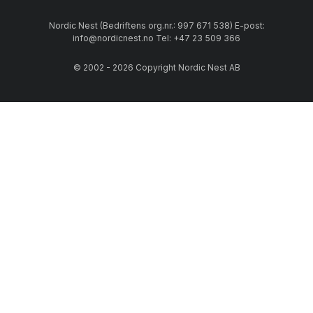
Nordic Nest (Bedriftens org.nr.: 997 671 538) E-post:
info@nordicnest.no Tel: +47 23 509 366
© 2002 - 2026 Copyright Nordic Nest AB