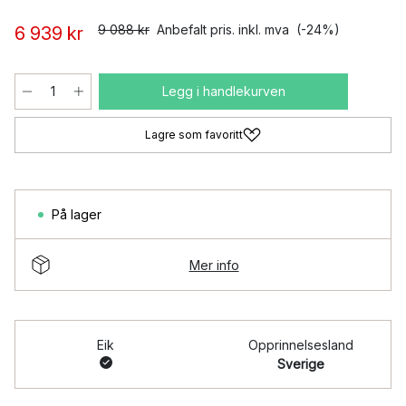
9 088 kr
Anbefalt pris. inkl. mva
(-24%)
6 939 kr
Legg i handlekurven
Lagre som favoritt
På lager
Mer info
Eik
Opprinnelsesland
Sverige