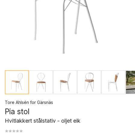
Tore Ahlsén
for
Gärsnäs
Pia stol
Hvitlakkert stålstativ - oljet eik