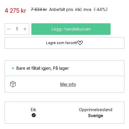
7 634 kr
Anbefalt pris. inkl. mva
(-44%)
4 275 kr
Legg i handlekurven
Lagre som favoritt
Bare et fåtall igjen
,
På lager
Mer info
Eik
Opprinnelsesland
Sverige