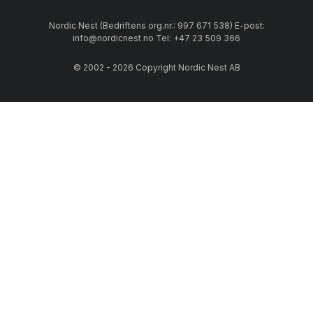
Nordic Nest (Bedriftens org.nr.: 997 671 538) E-post:
info@nordicnest.no Tel: +47 23 509 366
© 2002 - 2026 Copyright Nordic Nest AB