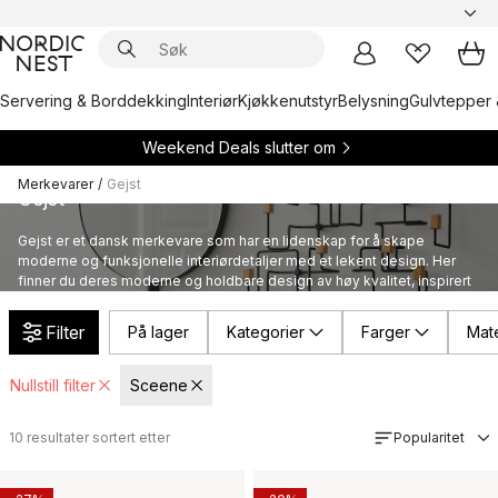
Servering & Borddekking
Interiør
Kjøkkenutstyr
Belysning
Gulvtepper 
Weekend Deals slutter om
Merkevarer
/
Gejst
Gejst
Gejst er et dansk merkevare som har en lidenskap for å skape
moderne og funksjonelle interiørdetaljer med et lekent design. Her
finner du deres moderne og holdbare design av høy kvalitet, inspirert
av den nordiske livsstilen.
Filter
På lager
Kategorier
Farger
Mate
Nullstill filter
Sceene
10
resultater sortert etter
Popularitet