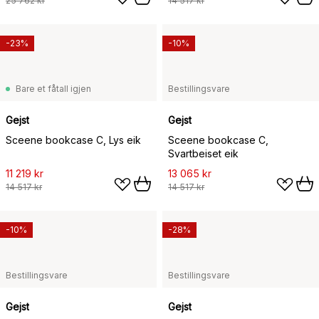
25 762 kr
14 517 kr
-23%
-10%
Bare et fåtall igjen
Bestillingsvare
Gejst
Gejst
Sceene bookcase C, Lys eik
Sceene bookcase C,
Svartbeiset eik
11 219 kr
13 065 kr
14 517 kr
14 517 kr
-10%
-28%
Bestillingsvare
Bestillingsvare
Gejst
Gejst