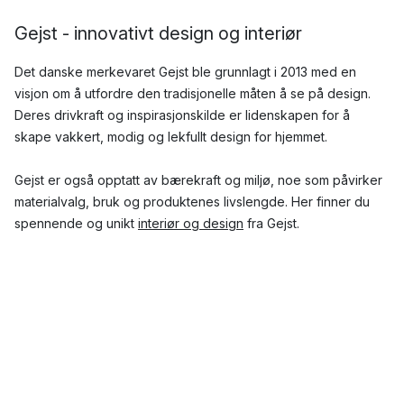
Gejst - innovativt design og interiør
Det danske merkevaret Gejst ble grunnlagt i 2013 med en
visjon om å utfordre den tradisjonelle måten å se på design.
Deres drivkraft og inspirasjonskilde er lidenskapen for å
skape vakkert, modig og lekfullt design for hjemmet.
Gejst er også opptatt av bærekraft og miljø, noe som påvirker
materialvalg, bruk og produktenes livslengde. Her finner du
spennende og unikt
interiør og design
fra Gejst.
Hvilke produkter fra Gejst er mest populære?
I Gejsts sortiment finner du en rekke spennende og
nytenkende design, deriblant
hyller
,
knagger
og
lysestaker
som hjelper deg skape et hjem du elsker.
Topp tre mest populære design fra Gejst