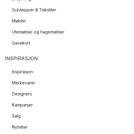
å skape en følelse av “gejst” for deg og ditt hjem.
Gulvtepper & Tekstiler
Møbler
Utemøbler og hagemøbler
Gavekort
INSPIRASJON
Inspirasjon
Merkevarer
Designers
Kampanjer
Salg
Nyheter