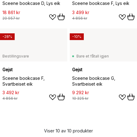
Sceene bookcase D, Lys eik
Sceene bookcase F, Lys eik
18 861 kr
3 499 kr
20 957 kr
4 856 kr
-28%
-10%
Bestillingsvare
Bare et fåtall igjen
Gejst
Gejst
Sceene bookcase F,
Sceene bookcase G,
Svartbeiset eik
Svartbeiset eik
3 492 kr
9 292 kr
4 856 kr
10 325 kr
Viser 10 av 10 produkter