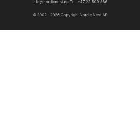
info@nordicnest.no Tel: +47 23 509 366
© 2002 - 2026 Copyright Nordic Nest AB