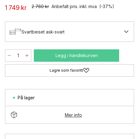
2 760 kr
Anbefalt pris. inkl. mva
(-37%)
1 749 kr
Svartbeiset ask-svart
Legg i handlekurven
Lagre som favoritt
På lager
Mer info