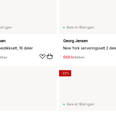
all igjen
Bare et fåtall igjen
sen
Georg Jensen
stikksett, 16 deler
669 kr
99 kr
839 kr
-22%
Bare et fåtall igjen