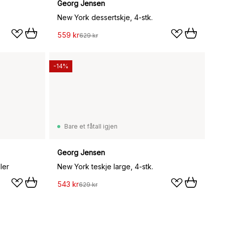
Georg Jensen
New York dessertskje, 4-stk.
559 kr
629 kr
-14%
Bare et fåtall igjen
Georg Jensen
ler
New York teskje large, 4-stk.
543 kr
629 kr