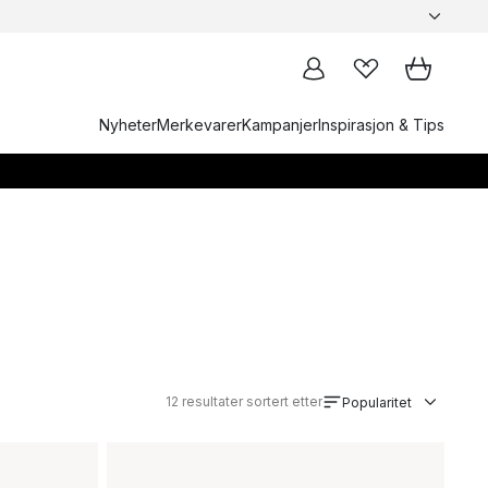
Nyheter
Merkevarer
Kampanjer
Inspirasjon & Tips
12
resultater sortert etter
Popularitet