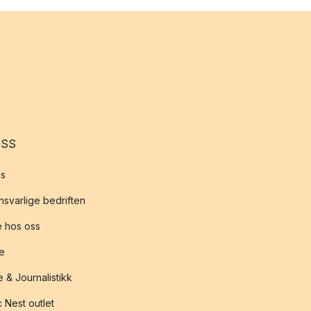
OSS
s
svarlige bedriften
 hos oss
te
 & Journalistikk
 Nest outlet