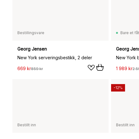
Bestillingsvare
Bare et fåt
Georg Jensen
Georg Jen
New York serveringsbestikk, 2 deler
New York be
669 kr
1 989 kr
859 kr
2 5
-12%
Bestillt inn
Bestillt inn