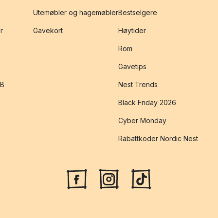
Utemøbler og hagemøbler
Bestselgere
r
Gavekort
Høytider
Rom
Gavetips
2B
Nest Trends
Black Friday 2026
Cyber Monday
Rabattkoder Nordic Nest