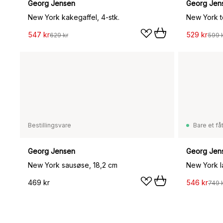
Georg Jensen
Georg Jen
New York kakegaffel, 4-stk.
New York te
547 kr
529 kr
629 kr
599 
Bestillingsvare
Bare et fåt
Georg Jensen
Georg Jen
New York sausøse, 18,2 cm
New York la
469 kr
546 kr
749 