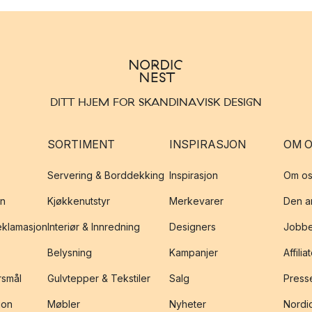
DITT HJEM FOR SKANDINAVISK DESIGN
SORTIMENT
INSPIRASJON
OM 
Servering & Borddekking
Inspirasjon
Om os
on
Kjøkkenutstyr
Merkevarer
Den an
reklamasjon
Interiør & Innredning
Designers
Jobbe
Belysning
Kampanjer
Affilia
rsmål
Gulvtepper & Tekstiler
Salg
Presse
jon
Møbler
Nyheter
Nordic