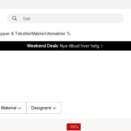
epper & Tekstiler
Møbler
Utemøbler %
Weekend Deals
: Nye tilbud hver helg
Material
Designere
-20%