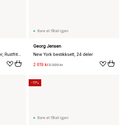
Bare et fåtall igjen
Georg Jensen
New York serveringssett 2 deler, Rustfritt stål
New York bestikksett, 24 deler
2 619 kr
3 399 kr
-11%
Bare et fåtall igjen