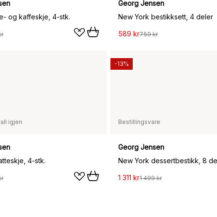
sen
Georg Jensen
- og kaffeskje, 4-stk.
New York bestikksett, 4 deler
589 kr
kr
759 kr
-13%
all igjen
Bestillingsvare
sen
Georg Jensen
tteskje, 4-stk.
New York dessertbestikk, 8 de
1 311 kr
kr
1 499 kr