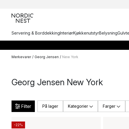
Servering & Borddekking
Interiør
Kjøkkenutstyr
Belysning
Gulvt
Merkevarer
/
Georg Jensen
/
New York
Georg Jensen New York
Filter
På lager
Kategorier
Farger
-22%