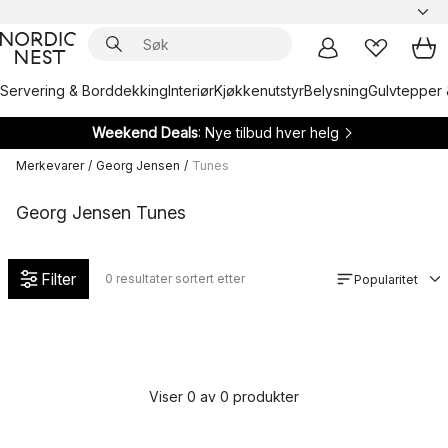
Servering & Borddekking
Interiør
Kjøkkenutstyr
Belysning
Gulvtepper 
Weekend Deals
: Nye tilbud hver helg
Merkevarer
/
Georg Jensen
/
Tunes
Georg Jensen Tunes
Filter
0
resultater sortert etter
Popularitet
Viser 0 av 0 produkter