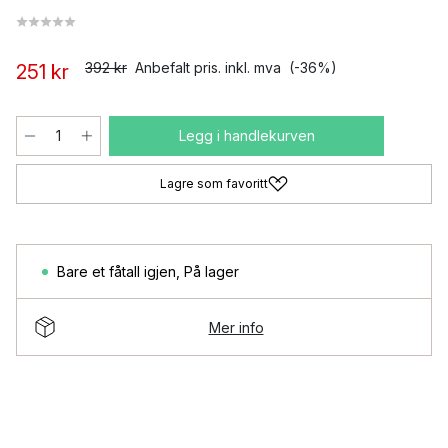
392 kr
Anbefalt pris. inkl. mva
(-36%)
251 kr
Legg i handlekurven
Lagre som favoritt
Bare et fåtall igjen
,
På lager
Mer info