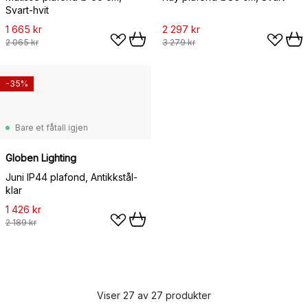
Svart-hvit
1 665 kr
2 297 kr
2 065 kr
3 279 kr
-35%
Bare et fåtall igjen
Globen Lighting
Juni IP44 plafond, Antikkstål-
klar
1 426 kr
2 189 kr
Viser 27 av 27 produkter