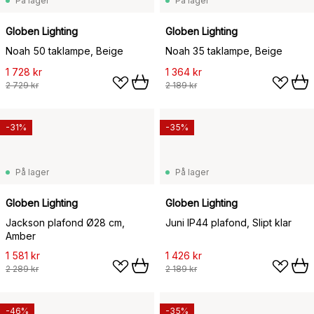
På lager
På lager
Globen Lighting
Globen Lighting
Noah 50 taklampe, Beige
Noah 35 taklampe, Beige
1 728 kr
1 364 kr
2 729 kr
2 189 kr
-31%
-35%
På lager
På lager
Globen Lighting
Globen Lighting
Jackson plafond Ø28 cm,
Juni IP44 plafond, Slipt klar
Amber
1 581 kr
1 426 kr
2 289 kr
2 189 kr
-46%
-35%