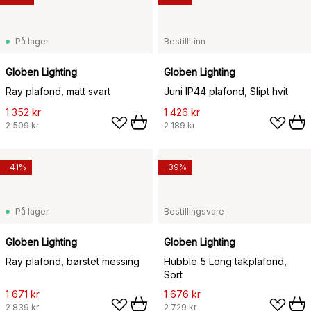
På lager
Bestillt inn
Globen Lighting
Globen Lighting
Ray plafond, matt svart
Juni IP44 plafond, Slipt hvit
1 352 kr
1 426 kr
2 509 kr
2 189 kr
-41%
-39%
På lager
Bestillingsvare
Globen Lighting
Globen Lighting
Ray plafond, børstet messing
Hubble 5 Long takplafond,
Sort
1 671 kr
1 676 kr
2 839 kr
2 729 kr