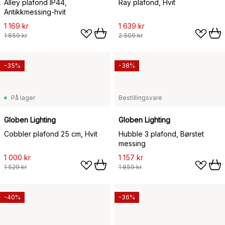
Alley plafond IP44,
Ray plafond, Hvit
Antikkmessing-hvit
1 169 kr
1 639 kr
1 859 kr
2 509 kr
-35%
-38%
På lager
Bestillingsvare
Globen Lighting
Globen Lighting
Cobbler plafond 25 cm, Hvit
Hubble 3 plafond, Børstet
messing
1 000 kr
1 157 kr
1 529 kr
1 859 kr
-40%
-36%