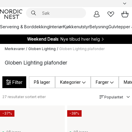
Servering & Borddekking
Interiør
Kjøkkenutstyr
Belysning
Gulvtepper 
Weekend Deals
: Nye tilbud hver helg
Merkevarer
/
Globen Lighting
/
Globen Lighting plafonder
Globen Lighting plafonder
Filter
På lager
Kategorier
Farger
Mate
27
resultater sortert etter
Popularitet
-37%
-38%