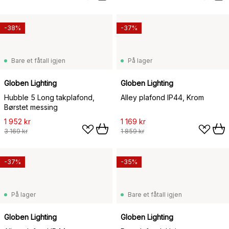
-38%
-37%
Bare et fåtall igjen
På lager
Globen Lighting
Globen Lighting
Hubble 5 Long takplafond,
Alley plafond IP44, Krom
Børstet messing
1 952 kr
1 169 kr
3 169 kr
1 859 kr
-37%
-35%
På lager
Bare et fåtall igjen
Globen Lighting
Globen Lighting