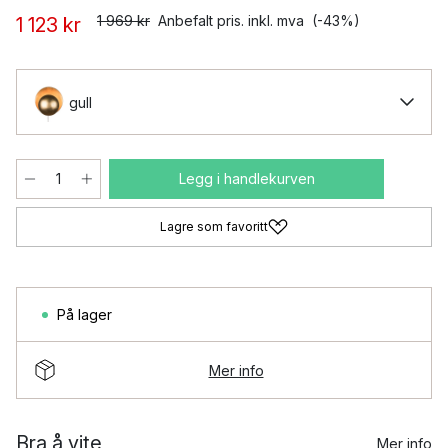
1 969 kr
Anbefalt pris. inkl. mva
(-43%)
1 123 kr
gull
Legg i handlekurven
Lagre som favoritt
På lager
Mer info
Bra å vite
Mer info