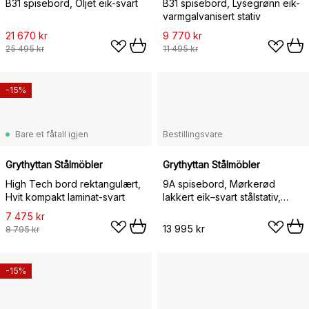
B31 spisebord, Oljet eik-svart
B31 spisebord, Lysegrønn eik-
varmgalvanisert stativ
21 670 kr
9 770 kr
25 495 kr
11 495 kr
-15%
Bare et fåtall igjen
Bestillingsvare
Grythyttan Stålmöbler
Grythyttan Stålmöbler
High Tech bord rektangulært,
9A spisebord, Mørkerød
Hvit kompakt laminat-svart
lakkert eik–svart stålstativ,
Ø120 cm
7 475 kr
13 995 kr
8 795 kr
-15%