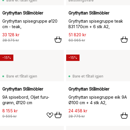
Bare et fåtall igjen
Bestillingsvare
Grythyttan Stålmöbler
Grythyttan Stålmöbler
Grythyttan spisegruppe ø120
Grythyttan spisegruppe teak
cm - teak,
B31 170cm + 6 stk A2,
33 128 kr
51 820 kr
38 975 kr
60 965 kr
-15%
-15%
Bare et fåtall igjen
Bare et fåtall igjen
Grythyttan Stålmöbler
Grythyttan Stålmöbler
9A spisebord, Oljet furu-
Grythyttan spisegruppe eik 9A
grønn, Ø120 cm
Ø100 cm + 4 stk A2,
8 155 kr
24 458 kr
9 595 kr
28 775 kr