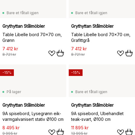
Bare et fåtall igjen
Bare et fåtall igjen
Grythyttan Stålmöbler
Grythyttan Stålmöbler
Table Libelle bord 70x70 cm,
Table Libelle bord 70x70 cm,
Grønn
Grafittgrå
7 412 kr
7 412 kr
8 721 kr
8 721 kr
-15%
-15%
På lager
Bare et fåtall igjen
Grythyttan Stålmöbler
Grythyttan Stålmöbler
9A spisebord, Lysegrønn eik-
9A spisebord, Ubehandlet
varmgalvanisert stativ Ø100 cm
teak-svart, Ø100 cm
8 495 kr
11 895 kr
9 995 kr
13 995 kr