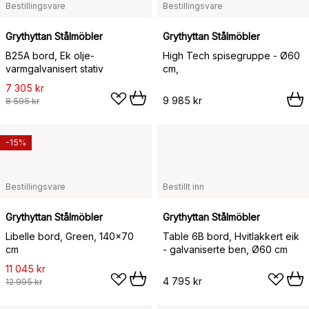
Bestillingsvare
Bestillingsvare
Grythyttan Stålmöbler
Grythyttan Stålmöbler
B25A bord, Ek olje-
High Tech spisegruppe - Ø60
varmgalvanisert stativ
cm,
7 305 kr
9 985 kr
8 595 kr
-15%
Bestillingsvare
Bestillt inn
Grythyttan Stålmöbler
Grythyttan Stålmöbler
Libelle bord, Green, 140x70
Table 6B bord, Hvitlakkert eik
cm
- galvaniserte ben, Ø60 cm
11 045 kr
4 795 kr
12 995 kr