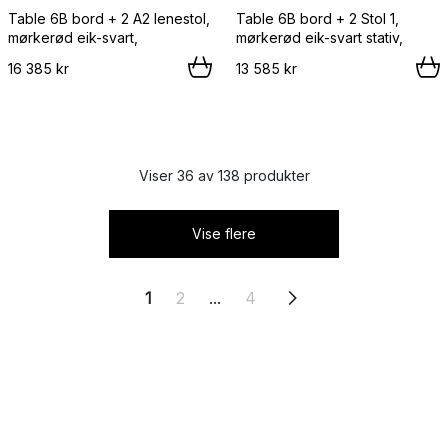
Table 6B bord + 2 A2 lenestol,
Table 6B bord + 2 Stol 1,
mørkerød eik-svart,
mørkerød eik-svart stativ,
16 385 kr
13 585 kr
Viser 36 av 138 produkter
Vise flere
1
2
...
4