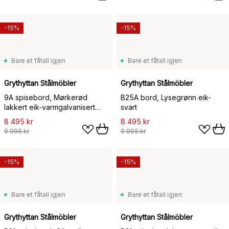
-15%
-15%
Bare et fåtall igjen
Bare et fåtall igjen
Grythyttan Stålmöbler
Grythyttan Stålmöbler
9A spisebord, Mørkerød
B25A bord, Lysegrønn eik-
lakkert eik-varmgalvanisert
svart
stativ Ø100 cm
8 495 kr
8 495 kr
9 995 kr
9 995 kr
-15%
-15%
Bare et fåtall igjen
Bare et fåtall igjen
Grythyttan Stålmöbler
Grythyttan Stålmöbler