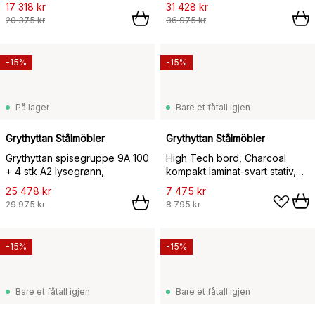
17 318 kr
31 428 kr
20 375 kr
36 975 kr
-15%
-15%
På lager
Bare et fåtall igjen
Grythyttan Stålmöbler
Grythyttan Stålmöbler
Grythyttan spisegruppe 9A 100
High Tech bord, Charcoal
+ 4 stk A2 lysegrønn,
kompakt laminat-svart stativ,
110x70 cm
25 478 kr
7 475 kr
29 975 kr
8 795 kr
-15%
-15%
Bare et fåtall igjen
Bare et fåtall igjen