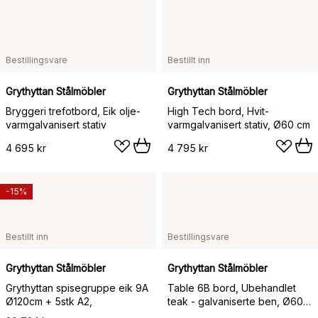
Bestillingsvare
Bestillt inn
Grythyttan Stålmöbler
Grythyttan Stålmöbler
Bryggeri trefotbord, Eik olje-
High Tech bord, Hvit-
varmgalvanisert stativ
varmgalvanisert stativ, Ø60 cm
4 695 kr
4 795 kr
-15%
Bestillt inn
Bestillingsvare
Grythyttan Stålmöbler
Grythyttan Stålmöbler
Grythyttan spisegruppe eik 9A
Table 6B bord, Ubehandlet
Ø120cm + 5stk A2,
teak - galvaniserte ben, Ø60
cm