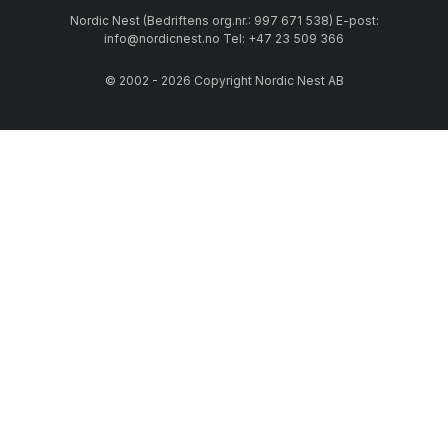
Nordic Nest (Bedriftens org.nr.: 997 671 538) E-post:
info@nordicnest.no Tel: +47 23 509 366
© 2002 - 2026 Copyright Nordic Nest AB