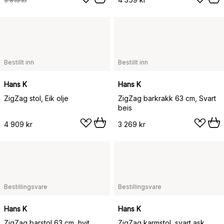
3 819 kr
Bestillt inn
Bestillt inn
Hans K
Hans K
ZigZag stol, Eik olje
ZigZag barkrakk 63 cm, Svart
beis
4 909 kr
3 269 kr
Bestillingsvare
Bestillingsvare
Hans K
Hans K
ZigZag barstol 63 cm, hvit
ZigZag karmstol, svart ask