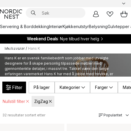
Servering & Borddekking
Interiør
Kjøkkenutstyr
Belysning
Gulvtepper 
Weekend Deals
: Nye tilbud hver helg
Hans K
Merkevarer
/
Hans K
Hans K er en svensk familiebedrift som jobber med utvalgte
designere for å skape personlig tilpassede møbler med
gjennomtenkte detaljer, i massivt tre. Takket være den lange
erfaringen varemerket Hans K har med å jobbe med trevirke, er
møblene de skaper kjent for å være komfortable og funksjonelle og
passer perfekt inn i både private og offentlige rom.
Filter
På lager
Kategorier
Farger
Mate
Nullstill filter
ZigZag
32
resultater sortert etter
Popularitet