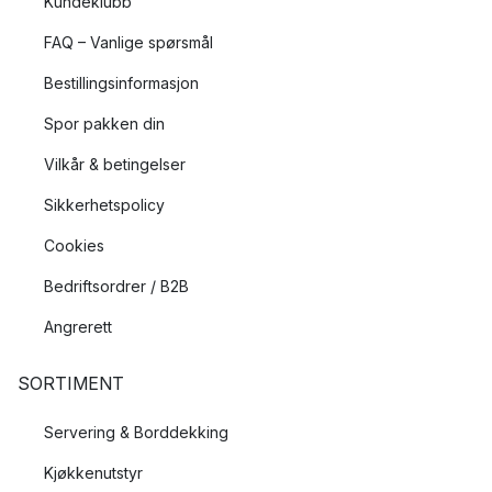
Kundeklubb
FAQ – Vanlige spørsmål
Rettferdige vilkår
Bestillingsinformasjon
Hans K verner blant annet om retten til faglig arbeid og
regulert arbeidstid. De krever også at alle globale
Spor pakken din
samarbeidspartnere forbyr barnearbeid, diskriminering og
Vilkår & betingelser
straff.
Sikkerhetspolicy
Cookies
Bedriftsordrer / B2B
Angrerett
SORTIMENT
Servering & Borddekking
Kjøkkenutstyr