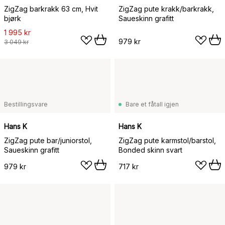
ZigZag barkrakk 63 cm, Hvit
ZigZag pute krakk/barkrakk,
bjørk
Saueskinn grafitt
1 995 kr
979 kr
3 049 kr
Bestillingsvare
Bare et fåtall igjen
Hans K
Hans K
ZigZag pute bar/juniorstol,
ZigZag pute karmstol/barstol,
Saueskinn grafitt
Bonded skinn svart
979 kr
717 kr