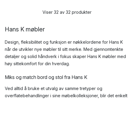
Viser 32 av 32 produkter
Hans K møbler
Design, fleksibilitet og funksjon er nøkkelordene for Hans K
når de utvikler nye møbler til sitt merke. Med gjennomtenkte
detaljer og solid håndverk i fokus skaper Hans K møbler med
høy sittekomfort for din hverdag.
Miks og match bord og stol fra Hans K
Ved alltid å bruke et utvalg av samme tretyper og
overflatebehandlinger i sine møbelkolleksjoner, blir det enkelt
for deg som kunde å kombinere
stoler
og
bord
fra ulike
kolleksjoner fra Hans K. På denne måten kan du skape en
spisegruppe tilpasset helt etter dine preferanser og behov.
Bærekraftige møbler