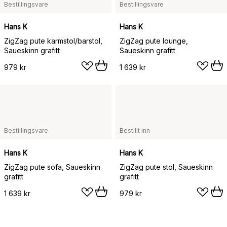
Bestillingsvare
Bestillingsvare
Hans K
Hans K
ZigZag pute karmstol/barstol,
ZigZag pute lounge,
Saueskinn grafitt
Saueskinn grafitt
979 kr
1 639 kr
Bestillingsvare
Bestillt inn
Hans K
Hans K
ZigZag pute sofa, Saueskinn
ZigZag pute stol, Saueskinn
grafitt
grafitt
1 639 kr
979 kr