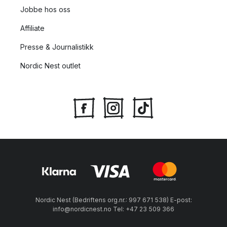
Jobbe hos oss
Affiliate
Presse & Journalistikk
Nordic Nest outlet
Nordic Nest (Bedriftens org.nr.: 997 671 538) E-post:
info@nordicnest.no Tel: +47 23 509 366