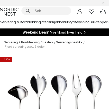
Servering & Borddekking
Interiør
Kjøkkenutstyr
Belysning
Gulvtepper 
Weekend Deals
: Nye tilbud hver helg
Servering & Borddekking
/
Bestikk
/
Serveringsbestikk
/
Fjord serveringssett 5 deler
-37%