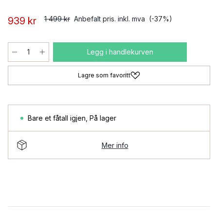
1 499 kr
Anbefalt pris. inkl. mva
(-37%)
939 kr
Legg i handlekurven
Lagre som favoritt
Bare et fåtall igjen
,
På lager
Mer info