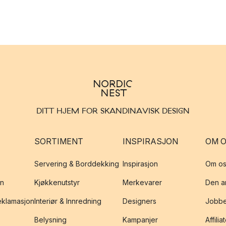
DITT HJEM FOR SKANDINAVISK DESIGN
SORTIMENT
INSPIRASJON
OM 
Servering & Borddekking
Inspirasjon
Om os
on
Kjøkkenutstyr
Merkevarer
Den an
reklamasjon
Interiør & Innredning
Designers
Jobbe
Belysning
Kampanjer
Affilia