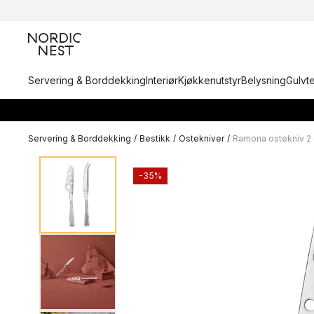
Servering & Borddekking
Interiør
Kjøkkenutstyr
Belysning
Gulvt
Servering & Borddekking
/
Bestikk
/
Ostekniver
/
Ramona ostekniv 2 
-35%