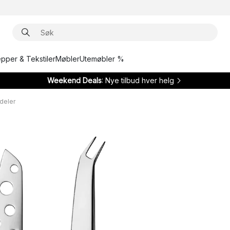
epper & Tekstiler
Møbler
Utemøbler %
Weekend Deals
: Nye tilbud hver helg
deler