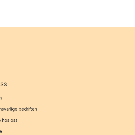
OSS
s
svarlige bedriften
 hos oss
te