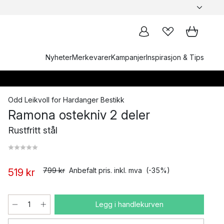
Nyheter
Merkevarer
Kampanjer
Inspirasjon & Tips
Odd Leikvoll
for
Hardanger Bestikk
Ramona ostekniv 2 deler
Rustfritt stål
799 kr
Anbefalt pris. inkl. mva
(-35%)
519 kr
Legg i handlekurven