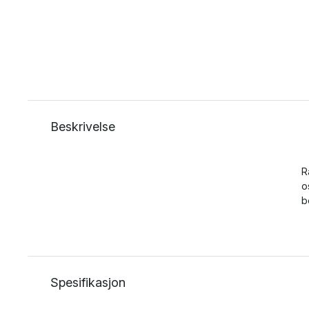
Beskrivelse
R
o
b
Spesifikasjon