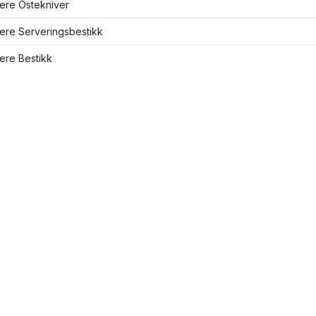
lere Ostekniver
lere Serveringsbestikk
lere Bestikk