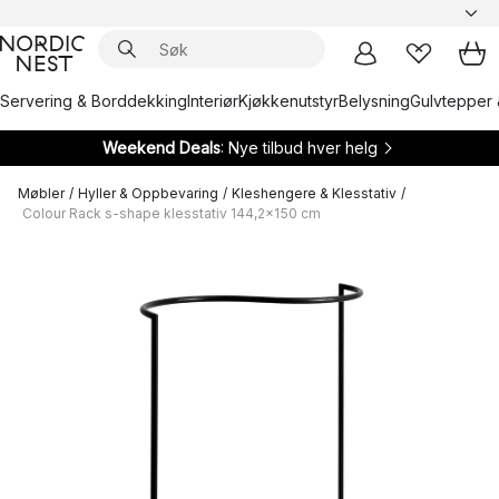
Servering & Borddekking
Interiør
Kjøkkenutstyr
Belysning
Gulvtepper 
Weekend Deals
: Nye tilbud hver helg
Møbler
/
Hyller & Oppbevaring
/
Kleshengere & Klesstativ
/
Colour Rack s-shape klesstativ 144,2x150 cm