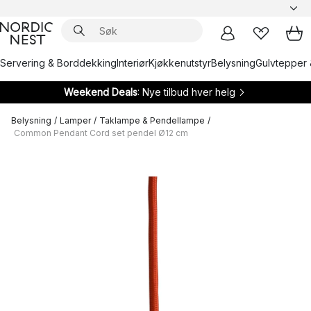
Servering & Borddekking
Interiør
Kjøkkenutstyr
Belysning
Gulvtepper 
Weekend Deals
: Nye tilbud hver helg
Belysning
/
Lamper
/
Taklampe & Pendellampe
/
Common Pendant Cord set pendel Ø12 cm