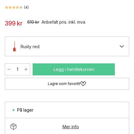
(
4
)
610 kr
Anbefalt pris. inkl. mva
399 kr
Rusty red
Legg i handlekurven
Lagre som favoritt
På lager
Mer info