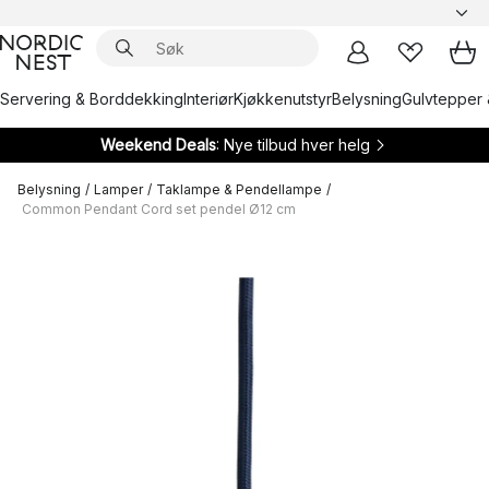
Servering & Borddekking
Interiør
Kjøkkenutstyr
Belysning
Gulvtepper 
Weekend Deals
: Nye tilbud hver helg
Belysning
/
Lamper
/
Taklampe & Pendellampe
/
Common Pendant Cord set pendel Ø12 cm