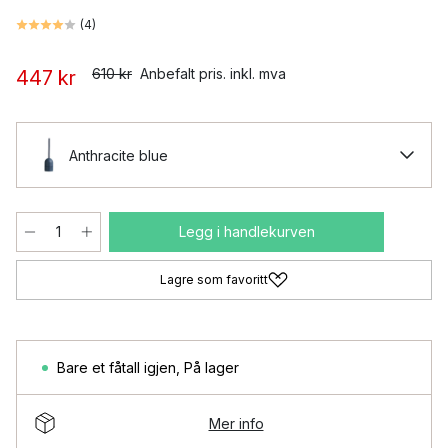
(
4
)
610 kr
Anbefalt pris. inkl. mva
447 kr
Anthracite blue
Legg i handlekurven
Lagre som favoritt
Bare et fåtall igjen
,
På lager
Mer info