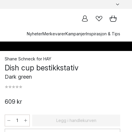
Nyheter
Merkevarer
Kampanjer
Inspirasjon & Tips
Shane Schneck
for
HAY
Dish cup bestikkstativ
Dark green
609 kr
Legg i handlekurven