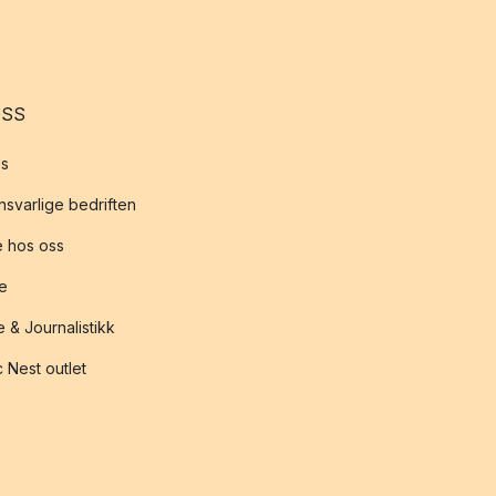
OSS
s
svarlige bedriften
 hos oss
te
 & Journalistikk
 Nest outlet