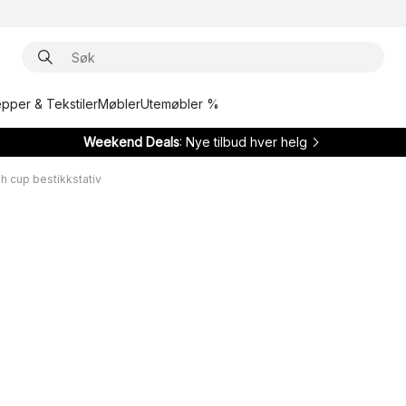
epper & Tekstiler
Møbler
Utemøbler %
Weekend Deals
: Nye tilbud hver helg
h cup bestikkstativ