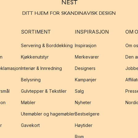
DITT HJEM FOR SKANDINAVISK DESIGN
SORTIMENT
INSPIRASJON
OM 
Servering & Borddekking
Inspirasjon
Om os
on
Kjøkkenutstyr
Merkevarer
Den an
reklamasjon
Interiør & Innredning
Designers
Jobbe
Belysning
Kampanjer
Affilia
rsmål
Gulvtepper & Tekstiler
Salg
Presse
jon
Møbler
Nyheter
Nordic
Utemøbler og hagemøbler
Bestselgere
r
Gavekort
Høytider
Rom