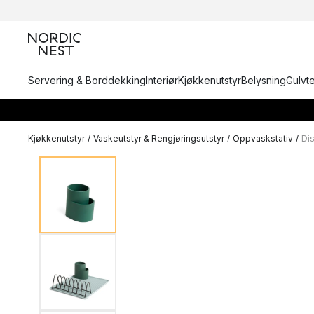
Servering & Borddekking
Interiør
Kjøkkenutstyr
Belysning
Gulvt
Kjøkkenutstyr
/
Vaskeutstyr & Rengjøringsutstyr
/
Oppvaskstativ
/
Dis