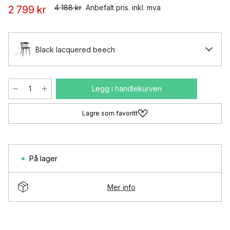
4 188 kr
Anbefalt pris. inkl. mva
2 799 kr
Black lacquered beech
Legg i handlekurven
Lagre som favoritt
På lager
Mer info