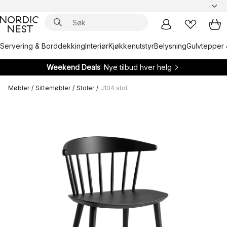
Servering & Borddekking
Interiør
Kjøkkenutstyr
Belysning
Gulvtepper 
Weekend Deals
: Nye tilbud hver helg
Møbler
/
Sittemøbler
/
Stoler
/
J104 stol