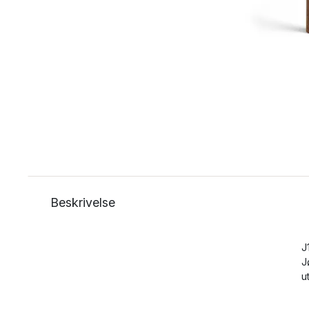
Beskrivelse
J
J
u