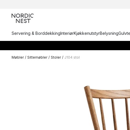
Servering & Borddekking
Interiør
Kjøkkenutstyr
Belysning
Gulvt
Møbler
/
Sittemøbler
/
Stoler
/
J104 stol