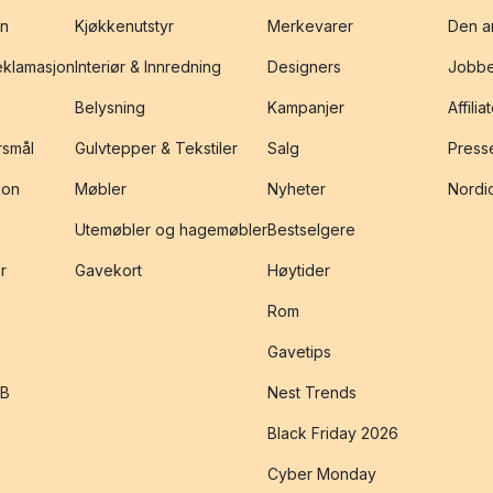
on
Kjøkkenutstyr
Merkevarer
Den an
reklamasjon
Interiør & Innredning
Designers
Jobbe
Belysning
Kampanjer
Affilia
rsmål
Gulvtepper & Tekstiler
Salg
Presse
jon
Møbler
Nyheter
Nordic
Utemøbler og hagemøbler
Bestselgere
r
Gavekort
Høytider
Rom
Gavetips
2B
Nest Trends
Black Friday 2026
Cyber Monday