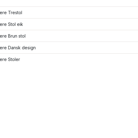
lere Trestol
lere Stol eik
lere Brun stol
lere Dansk design
lere Stoler