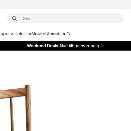
epper & Tekstiler
Møbler
Utemøbler %
Weekend Deals
: Nye tilbud hver helg