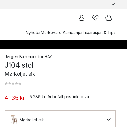
Nyheter
Merkevarer
Kampanjer
Inspirasjon & Tips
Jørgen Bækmark
for
HAY
J104 stol
Mørkoljet eik
5 289 kr
Anbefalt pris. inkl. mva
4 135 kr
Mørkoljet eik