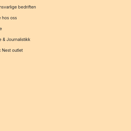
svarlige bedriften
 hos oss
te
 & Journalistikk
 Nest outlet