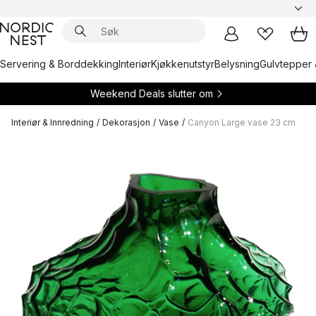
Servering & Borddekking
Interiør
Kjøkkenutstyr
Belysning
Gulvtepper 
Weekend Deals slutter om
Interiør & Innredning
/
Dekorasjon
/
Vase
/
Canyon Large vase 23 cm