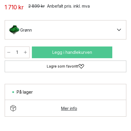
2 899 kr
Anbefalt pris. inkl. mva
1 710 kr
Grønn
Legg i handlekurven
Lagre som favoritt
På lager
Mer info