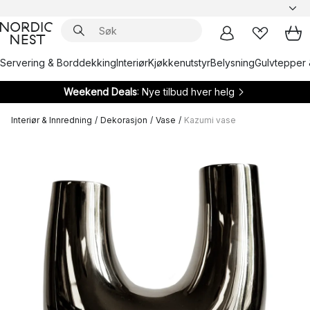
Servering & Borddekking
Interiør
Kjøkkenutstyr
Belysning
Gulvtepper 
Weekend Deals
: Nye tilbud hver helg
Interiør & Innredning
/
Dekorasjon
/
Vase
/
Kazumi vase