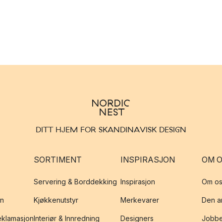
DITT HJEM FOR SKANDINAVISK DESIGN
SORTIMENT
INSPIRASJON
OM 
Servering & Borddekking
Inspirasjon
Om os
on
Kjøkkenutstyr
Merkevarer
Den an
reklamasjon
Interiør & Innredning
Designers
Jobbe