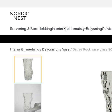
Servering & Borddekking
Interiør
Kjøkkenutstyr
Belysning
Gulvt
Interiør & Innredning
/
Dekorasjon
/
Vase
/
Ostrea Rock vase glass 3