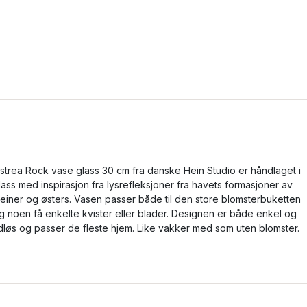
strea Rock vase glass 30 cm fra danske Hein Studio er håndlaget i
lass med inspirasjon fra lysrefleksjoner fra havets formasjoner av
teiner og østers. Vasen passer både til den store blomsterbuketten
g noen få enkelte kvister eller blader. Designen er både enkel og
idløs og passer de fleste hjem. Like vakker med som uten blomster.