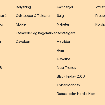
Belysning
Kampanjer
Affilia
rsmål
Gulvtepper & Tekstiler
Salg
Presse
jon
Møbler
Nyheter
Nordic
Utemøbler og hagemøbler
Bestselgere
r
Gavekort
Høytider
Rom
Gavetips
2B
Nest Trends
Black Friday 2026
Cyber Monday
Rabattkoder Nordic Nest