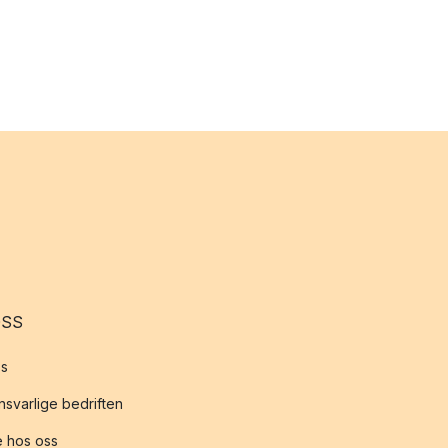
OSS
s
svarlige bedriften
 hos oss