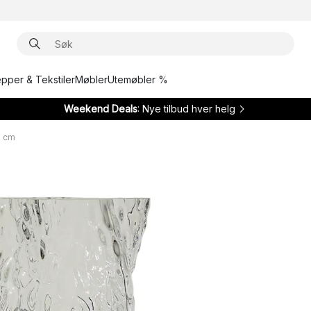
epper & Tekstiler
Møbler
Utemøbler %
Weekend Deals
: Nye tilbud hver helg
0 cm