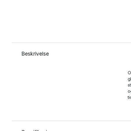
Beskrivelse
O
g
s
o
t