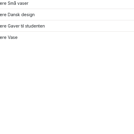
lere Små vaser
lere Dansk design
lere Gaver til studenten
lere Vase