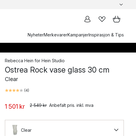
Nyheter
Merkevarer
Kampanjer
Inspirasjon & Tips
Rebecca Hein
for
Hein Studio
Ostrea Rock vase glass 30 cm
Clear
(
4
)
2 549 kr
Anbefalt pris. inkl. mva
1 501 kr
Clear