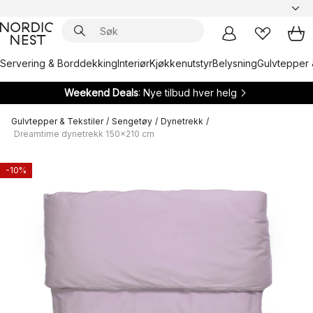
Servering & Borddekking
Interiør
Kjøkkenutstyr
Belysning
Gulvtepper 
Weekend Deals
: Nye tilbud hver helg
Gulvtepper & Tekstiler
/
Sengetøy
/
Dynetrekk
/
Dreamtime dynetrekk 150x210 cm
-10%