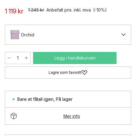
1 245 kr
Anbefalt pris. inkl. mva
(-10%)
1 119 kr
Orchid
Legg i handlekurven
Lagre som favoritt
Bare et fåtall igjen
,
På lager
Mer info