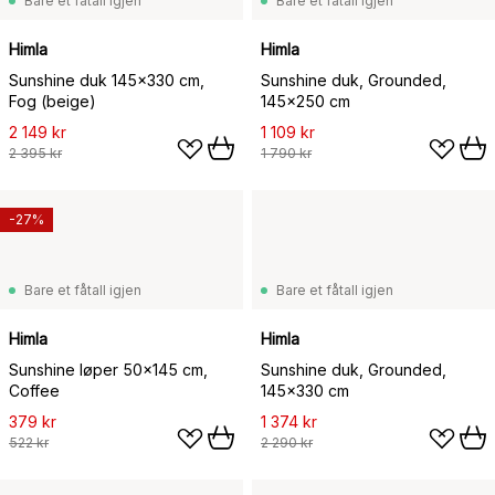
Bare et fåtall igjen
Bare et fåtall igjen
Himla
Himla
Sunshine duk 145x330 cm,
Sunshine duk, Grounded,
Fog (beige)
145x250 cm
2 149 kr
1 109 kr
2 395 kr
1 790 kr
-27%
Bare et fåtall igjen
Bare et fåtall igjen
Himla
Himla
Sunshine løper 50x145 cm,
Sunshine duk, Grounded,
Coffee
145x330 cm
379 kr
1 374 kr
522 kr
2 290 kr