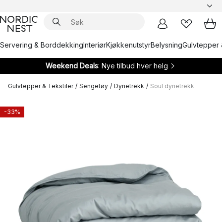
Servering & Borddekking
Interiør
Kjøkkenutstyr
Belysning
Gulvtepper 
Weekend Deals
: Nye tilbud hver helg
Gulvtepper & Tekstiler
/
Sengetøy
/
Dynetrekk
/
Soul dynetrekk
-33%