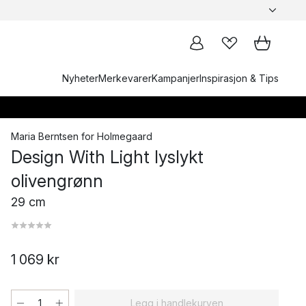
Nyheter
Merkevarer
Kampanjer
Inspirasjon & Tips
Maria Berntsen
for
Holmegaard
Design With Light lyslykt
olivengrønn
29 cm
1 069 kr
Legg i handlekurven