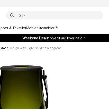
epper & Tekstiler
Møbler
Utemøbler %
Weekend Deals
: Nye tilbud hver helg
ysfat
/
Design With Light lyslykt olivengrønn