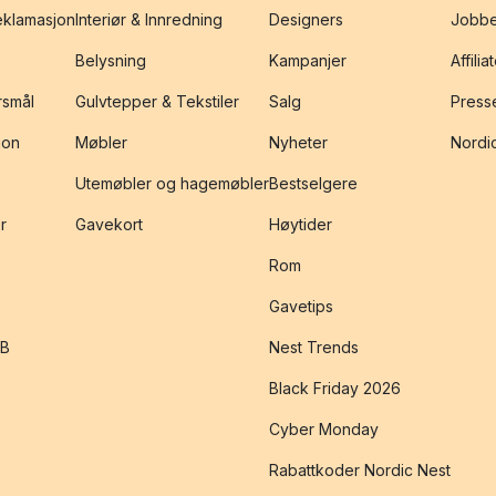
reklamasjon
Interiør & Innredning
Designers
Jobbe
Belysning
Kampanjer
Affilia
rsmål
Gulvtepper & Tekstiler
Salg
Presse
jon
Møbler
Nyheter
Nordic
Utemøbler og hagemøbler
Bestselgere
r
Gavekort
Høytider
Rom
Gavetips
2B
Nest Trends
Black Friday 2026
Cyber Monday
Rabattkoder Nordic Nest