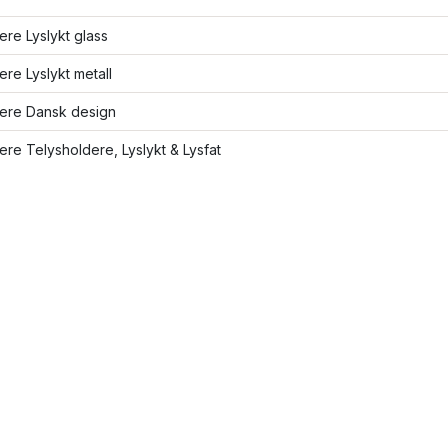
lere Lyslykt glass
lere Lyslykt metall
lere Dansk design
lere Telysholdere, Lyslykt & Lysfat