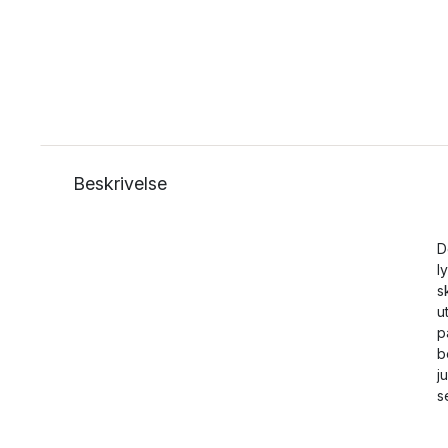
Beskrivelse
D
l
s
u
p
b
j
s