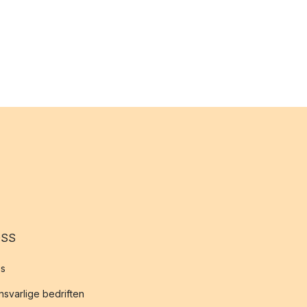
OSS
s
svarlige bedriften