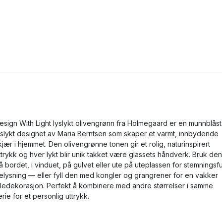
esign With Light lyslykt olivengrønn fra Holmegaard er en munnblåst
yslykt designet av Maria Berntsen som skaper et varmt, innbydende
kjær i hjemmet. Den olivengrønne tonen gir et rolig, naturinspirert
ttrykk og hver lykt blir unik takket være glassets håndverk. Bruk den
å bordet, i vinduet, på gulvet eller ute på uteplassen for stemningsfu
elysning — eller fyll den med kongler og grangrener for en vakker
uledekorasjon. Perfekt å kombinere med andre størrelser i samme
erie for et personlig uttrykk.