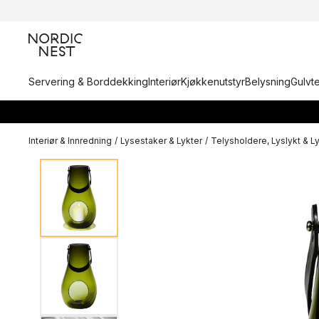
Servering & Borddekking
Interiør
Kjøkkenutstyr
Belysning
Gulvt
Interiør & Innredning
/
Lysestaker & Lykter
/
Telysholdere, Lyslykt & L