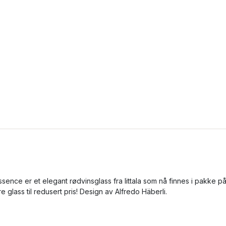
ssence er et elegant rødvinsglass fra Iittala som nå finnes i pakke p
ire glass til redusert pris! Design av Alfredo Häberli.