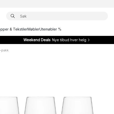
epper & Tekstiler
Møbler
Utemøbler %
Weekend Deals
: Nye tilbud hver helg
4-pakk