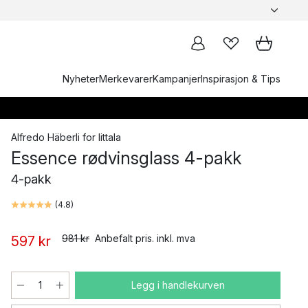
Nyheter
Merkevarer
Kampanjer
Inspirasjon & Tips
Alfredo Häberli
for
Iittala
Essence rødvinsglass 4-pakk
4-pakk
(
4.8
)
981 kr
Anbefalt pris. inkl. mva
597 kr
Legg i handlekurven