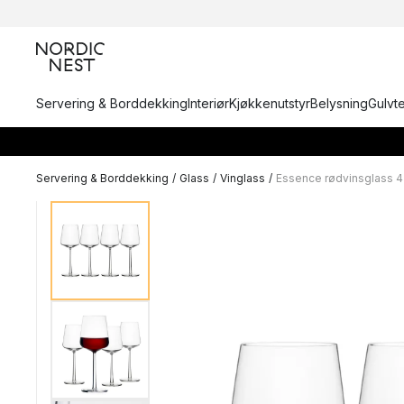
Servering & Borddekking
Interiør
Kjøkkenutstyr
Belysning
Gulvt
Servering & Borddekking
/
Glass
/
Vinglass
/
Essence rødvinsglass 