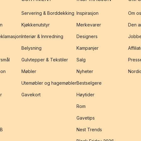
Servering & Borddekking
Inspirasjon
Om os
on
Kjøkkenutstyr
Merkevarer
Den an
reklamasjon
Interiør & Innredning
Designers
Jobbe
Belysning
Kampanjer
Affilia
rsmål
Gulvtepper & Tekstiler
Salg
Presse
jon
Møbler
Nyheter
Nordic
Utemøbler og hagemøbler
Bestselgere
r
Gavekort
Høytider
Rom
Gavetips
2B
Nest Trends