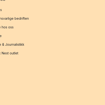
s
svarlige bedriften
 hos oss
te
 & Journalistikk
 Nest outlet