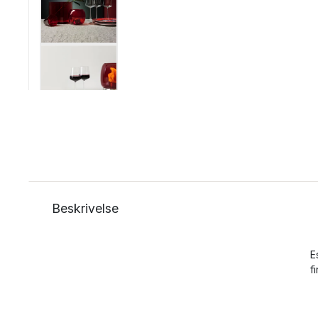
Beskrivelse
E
f