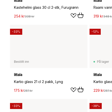
Iittala
Iittala
Kastehelmi glass 30 cl 2-stk, Furugrønn
Raami vanng
254 kr
319 kr
338 kr
348 k
-33%
-12%
Bestillt inn
På lager
Iittala
Iittala
Kartio glass 21 cl 2 pakk, Lyng
Kartio glas
175 kr
229 kr
261 kr
261 k
-33%
-38%