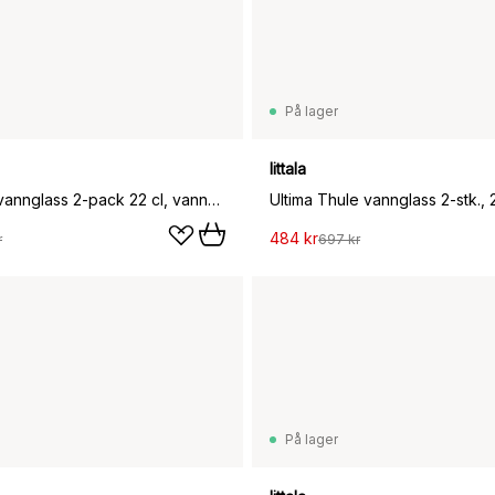
På lager
Iittala
Aino Aalto vannglass 2-pack 22 cl, vanngrønn
Ultima Thule vannglass 2-stk.,
484 kr
r
697 kr
På lager