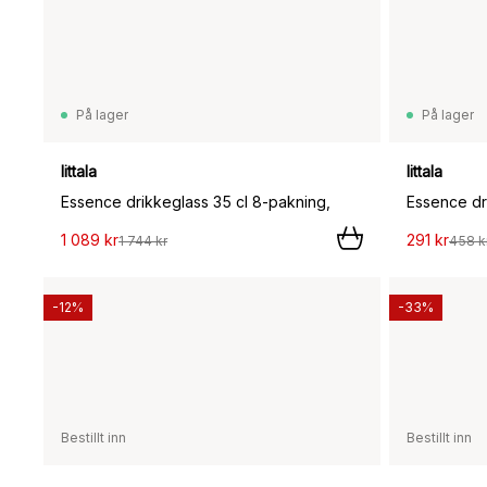
På lager
På lager
Iittala
Iittala
Essence drikkeglass 35 cl 8-pakning,
Essence dri
1 089 kr
291 kr
1 744 kr
458 k
-12%
-33%
Bestillt inn
Bestillt inn