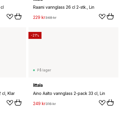
cl
Raami vannglass 26 cl 2-stk., Lin
229 kr
348 kr
-21%
På lager
Iittala
 cl, Klar
Aino Aalto vannglass 2-pack 33 cl, Lin
249 kr
316 kr