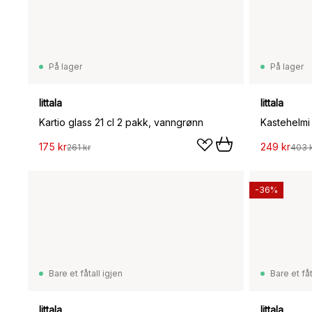
På lager
På lager
Iittala
Iittala
Kartio glass 21 cl 2 pakk, vanngrønn
175 kr
249 kr
261 kr
403 
-36%
Bare et fåtall igjen
Bare et fåt
Iittala
Iittala