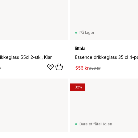
På lager
Iittala
kkeglass 55cl 2-stk., Klar
Essence drikkeglass 35 cl 4-pa
556 kr
r
839 kr
-32%
Bare et fåtall igjen