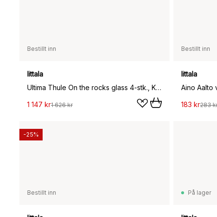
Bestillt inn
Bestillt inn
Iittala
Iittala
Ultima Thule On the rocks glass 4-stk., Klar
1 147 kr
183 kr
1 626 kr
283 k
-25%
Bestillt inn
På lager