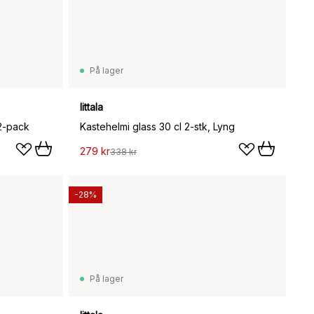
På lager
Iittala
 2-pack
Kastehelmi glass 30 cl 2-stk, Lyng
279 kr
338 kr
-28%
På lager