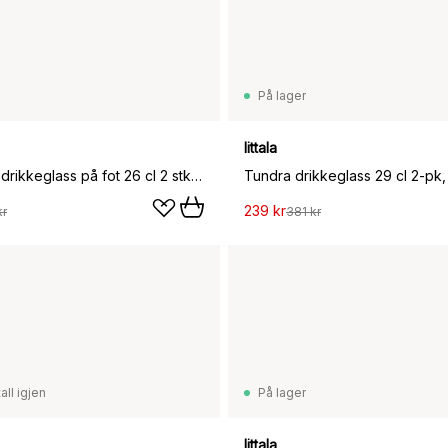
På lager
Iittala
Kastehelmi drikkeglass på fot 26 cl 2 stk., Klar
Tundra drikkeglass 29 cl 2-pk,
239 kr
kr
381 kr
all igjen
På lager
Iittala