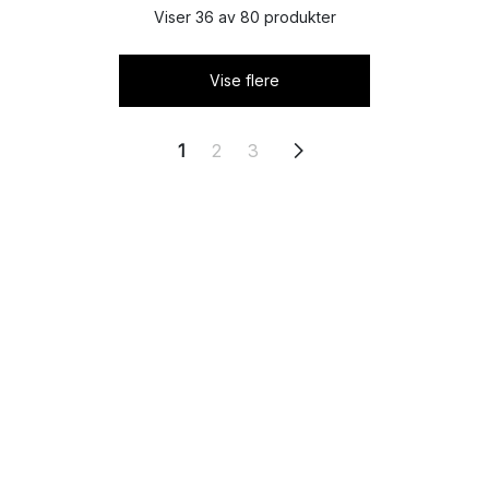
Viser 36 av 80 produkter
Vise flere
1
2
3