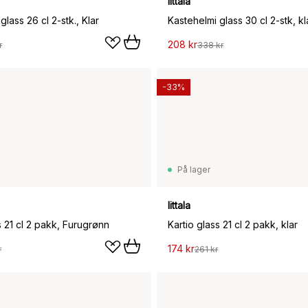
Iittala
lass 26 cl 2-stk., Klar
Kastehelmi glass 30 cl 2-stk, kl
208 kr
r
338 kr
-33%
På lager
Iittala
s 21 cl 2 pakk, Furugrønn
Kartio glass 21 cl 2 pakk, klar
174 kr
r
261 kr