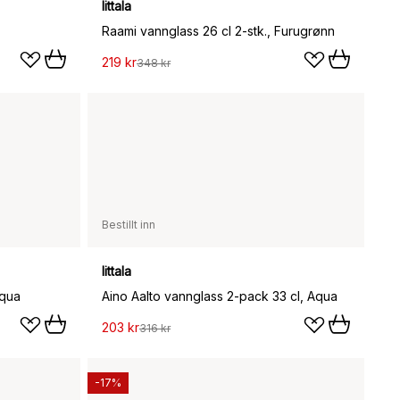
Iittala
Raami vannglass 26 cl 2-stk., Furugrønn
219 kr
348 kr
Bestillt inn
Iittala
Aqua
Aino Aalto vannglass 2-pack 33 cl, Aqua
203 kr
316 kr
-17%