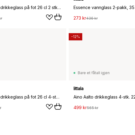
Kastehelmi drikkeglass på fot 26 cl 2 stk., Aqua
Essence vannglass 2-pakk, 35 
273 kr
kr
436 kr
-12%
Bare et fåtall igjen
Iittala
Kastehelmi drikkeglass på fot 26 cl 4-stk., Klar
Aino Aalto drikkeglass 4-stk. 22
499 kr
r
565 kr