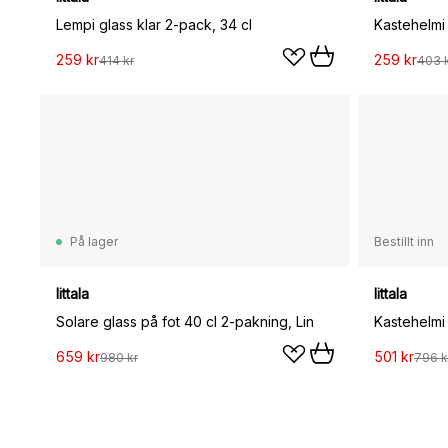
Lempi glass klar 2-pack, 34 cl
259 kr
259 kr
414 kr
403 
På lager
Bestillt inn
Iittala
Iittala
Solare glass på fot 40 cl 2-pakning, Lin
659 kr
501 kr
980 kr
796 k