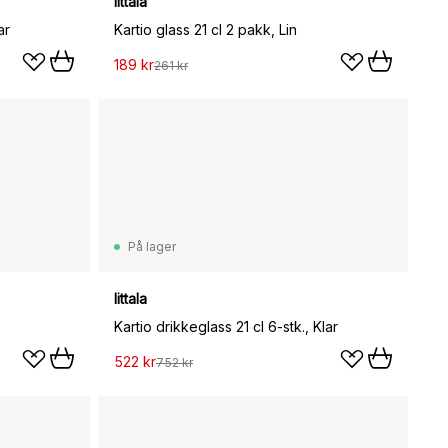
Iittala
ar
Kartio glass 21 cl 2 pakk, Lin
189 kr
261 kr
På lager
Iittala
Kartio drikkeglass 21 cl 6-stk., Klar
522 kr
752 kr