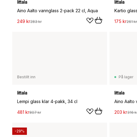
Iittala
Iittala
Aino Aalto vannglass 2-pack 22 cl, Aqua
Kartio glas
249 kr
175 kr
283 kr
261 kr
Bestillt inn
På lager
Iittala
Iittala
Lempi glass klar 4-pakk, 34 cl
Aino Aalto 
481 kr
203 kr
807 kr
316 k
-29%