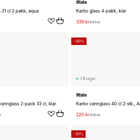
Iittala
s 21 cl 2 pakk, aqua
Kartio glass 4-pakk, klar
339 kr
501 kr
-30%
På lager
Iittala
vannglass 2-pack 33 cl, klar
Kartio vannglass 40 cl 2-stk., 
220 kr
r
316 kr
-31%