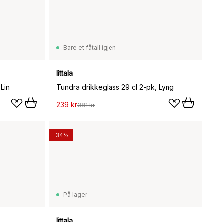
Bare et fåtall igjen
Iittala
 Lin
Tundra drikkeglass 29 cl 2-pk, Lyng
239 kr
381 kr
-34%
På lager
Iittala