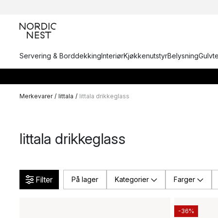
Servering & Borddekking
Interiør
Kjøkkenutstyr
Belysning
Gulvt
Merkevarer
/
Iittala
/
Iittala drikkeglass
Iittala drikkeglass
Filter
På lager
Kategorier
Farger
-36%