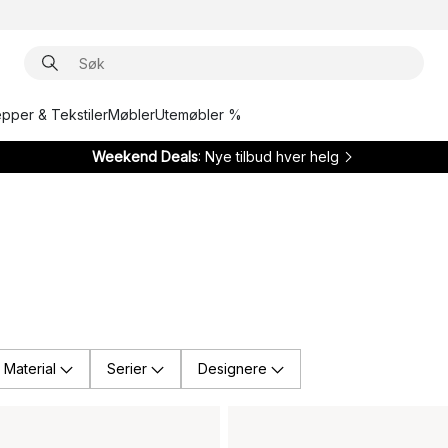
epper & Tekstiler
Møbler
Utemøbler %
Weekend Deals
: Nye tilbud hver helg
Material
Serier
Designere