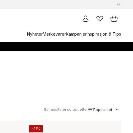
Nyheter
Merkevarer
Kampanjer
Inspirasjon & Tips
80
resultater sortert etter
Popularitet
-31%