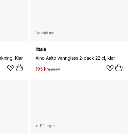
Bestillt inn
Iittala
kning, Klar
Aino Aalto vannglass 2-pack 22 cl, klar
195 kr
283 kr
På lager