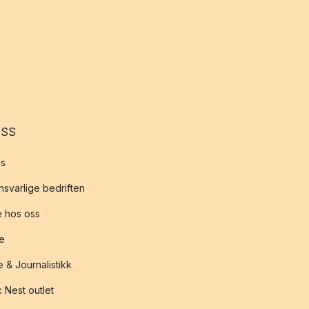
OSS
s
svarlige bedriften
 hos oss
te
 & Journalistikk
 Nest outlet