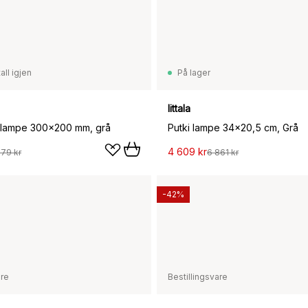
all igjen
På lager
Iittala
dlampe 300x200 mm, grå
Putki lampe 34x20,5 cm, Grå
4 609 kr
279 kr
6 861 kr
-42%
are
Bestillingsvare