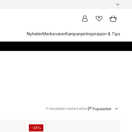
Nyheter
Merkevarer
Kampanjer
Inspirasjon & Tips
11
resultater sortert etter
Popularitet
-35%