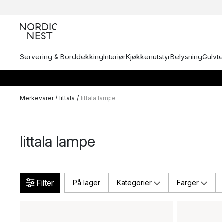
Servering & Borddekking
Interiør
Kjøkkenutstyr
Belysning
Gulvt
Merkevarer
/
Iittala
/
Iittala lampe
Iittala lampe
Filter
På lager
Kategorier
Farger