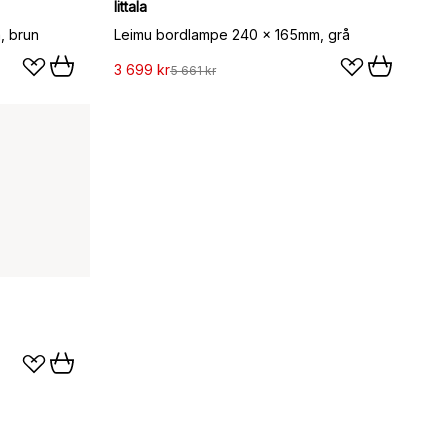
Iittala
, brun
Leimu bordlampe 240 x 165mm, grå
3 699 kr
5 661 kr