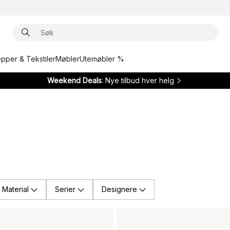
epper & Tekstiler
Møbler
Utemøbler %
Weekend Deals
: Nye tilbud hver helg
Material
Serier
Designere