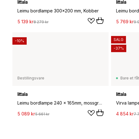
Iittala
Iittala
Leimu bordlampe 300x200 mm, Kobber
Leimu bor
5 139 kr
5 769 kr
8 279 kr
9 
SALG
-10%
-37%
Bestillingsvare
Bare et fåt
Iittala
Iittala
Leimu bordlampe 240 x 165mm, mossgrønn
Virva lamp
5 089 kr
4 854 kr
5 661 kr
7 