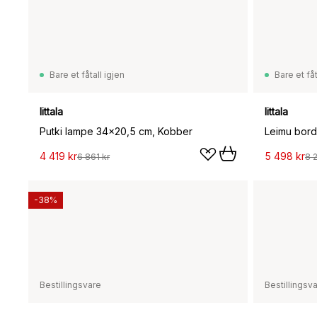
Bare et fåtall igjen
Bare et fåt
Iittala
Iittala
Putki lampe 34x20,5 cm, Kobber
Leimu bor
4 419 kr
5 498 kr
6 861 kr
8 
-38%
Bestillingsvare
Bestillingsv