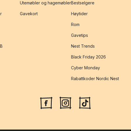
Utemøbler og hagemøbler
Bestselgere
r
Gavekort
Høytider
Rom
Gavetips
2B
Nest Trends
Black Friday 2026
Cyber Monday
Rabattkoder Nordic Nest