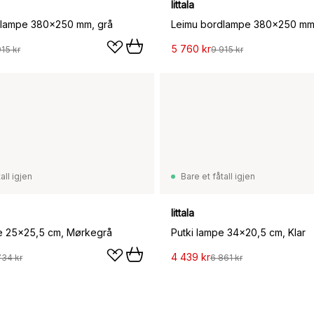
Iittala
dlampe 380x250 mm, grå
Leimu bordlampe 380x250 mm
5 760 kr
915 kr
9 915 kr
all igjen
Bare et fåtall igjen
Iittala
e 25x25,5 cm, Mørkegrå
Putki lampe 34x20,5 cm, Klar
4 439 kr
734 kr
6 861 kr