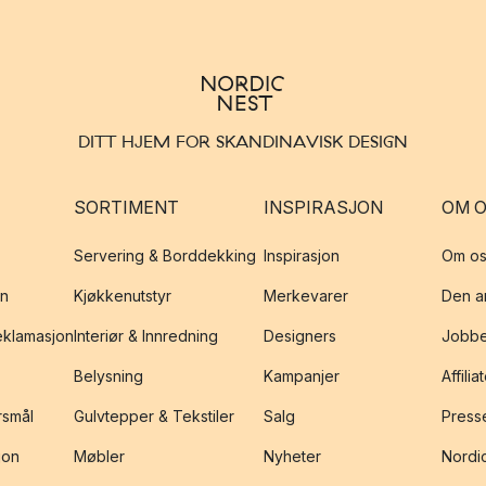
DITT HJEM FOR SKANDINAVISK DESIGN
SORTIMENT
INSPIRASJON
OM 
Servering & Borddekking
Inspirasjon
Om os
on
Kjøkkenutstyr
Merkevarer
Den an
reklamasjon
Interiør & Innredning
Designers
Jobbe
Belysning
Kampanjer
Affilia
rsmål
Gulvtepper & Tekstiler
Salg
Presse
jon
Møbler
Nyheter
Nordic