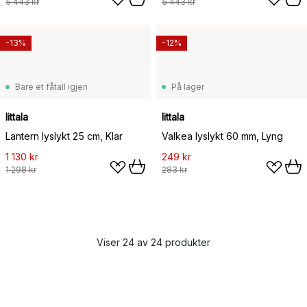
5 443 kr
5 443 kr
-13%
-12%
Bare et fåtall igjen
På lager
Iittala
Iittala
Lantern lyslykt 25 cm, Klar
Valkea lyslykt 60 mm, Lyng
1 130 kr
249 kr
1 298 kr
283 kr
Viser 24 av 24 produkter