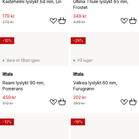
Kastehelmi lyslykt 64 mm, Lin
Ultima Thule lyslykt 65 mm,
Frostet
179 kr
349 kr
272 kr
436 kr
-10%
-29%
Bare et fåtall igjen
På lager
Iittala
Iittala
Raami lyslykt 90 mm,
Valkea lyslykt 60 mm,
Pomerans
Furugrønn
459 kr
202 kr
512 kr
283 kr
-12%
-19%