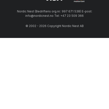
Nordic Nest (Bedriftens org.nr.: 997 671 538) E-post:
info@nordicnest.no Tel: +47 23 509 366
© 2002 - 2026 Copyright Nordic Nest AB