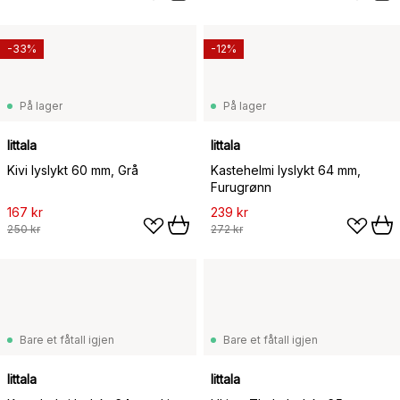
-33%
-12%
På lager
På lager
Iittala
Iittala
Kivi lyslykt 60 mm, Grå
Kastehelmi lyslykt 64 mm,
Furugrønn
167 kr
239 kr
250 kr
272 kr
Bare et fåtall igjen
Bare et fåtall igjen
Iittala
Iittala