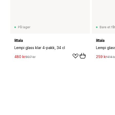
På lager
Bare et fåt
Iittala
Iittala
Lempi glass klar 4-pakk, 34 cl
Lempi glass
480 kr
259 kr
807 kr
414 k