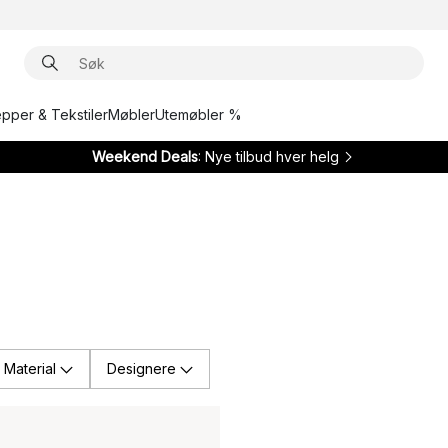
epper & Tekstiler
Møbler
Utemøbler %
Weekend Deals
: Nye tilbud hver helg
Material
Designere