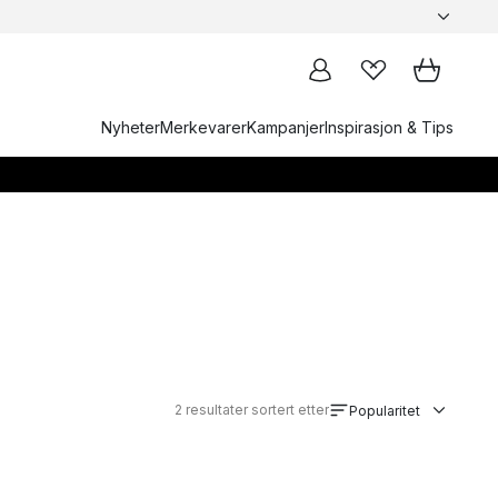
Nyheter
Merkevarer
Kampanjer
Inspirasjon & Tips
2
resultater sortert etter
Popularitet