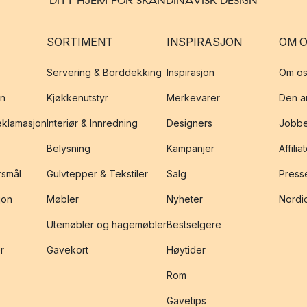
DITT HJEM FOR SKANDINAVISK DESIGN
SORTIMENT
INSPIRASJON
OM 
Servering & Borddekking
Inspirasjon
Om os
on
Kjøkkenutstyr
Merkevarer
Den an
reklamasjon
Interiør & Innredning
Designers
Jobbe
Belysning
Kampanjer
Affilia
rsmål
Gulvtepper & Tekstiler
Salg
Presse
jon
Møbler
Nyheter
Nordic
Utemøbler og hagemøbler
Bestselgere
r
Gavekort
Høytider
Rom
Gavetips