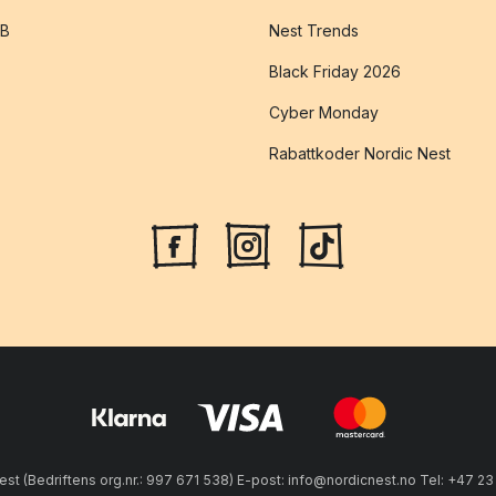
2B
Nest Trends
Black Friday 2026
Cyber Monday
Rabattkoder Nordic Nest
est (Bedriftens org.nr.: 997 671 538) E-post: info@nordicnest.no Tel: +47 2