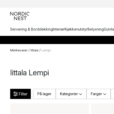
Servering & Borddekking
Interiør
Kjøkkenutstyr
Belysning
Gulvt
Merkevarer
/
Iittala
/
Lempi
Iittala Lempi
Filter
På lager
Kategorier
Farger