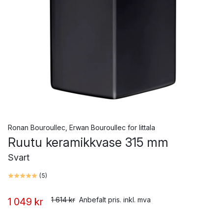
Ronan Bouroullec
,
Erwan Bouroullec
for
Iittala
Ruutu keramikkvase 315 mm
Svart
(
5
)
1 614 kr
Anbefalt pris. inkl. mva
1 049 kr