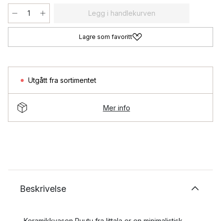
Legg i handlekurven
Lagre som favoritt
Utgått fra sortimentet
Mer info
Beskrivelse
Keramikkvasen Ruutu fra Iittala er en minimalistisk