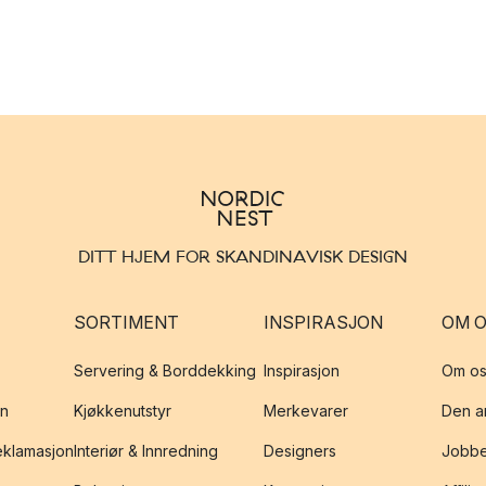
DITT HJEM FOR SKANDINAVISK DESIGN
SORTIMENT
INSPIRASJON
OM 
Servering & Borddekking
Inspirasjon
Om os
on
Kjøkkenutstyr
Merkevarer
Den an
reklamasjon
Interiør & Innredning
Designers
Jobbe