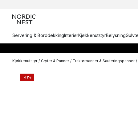
Servering & Borddekking
Interiør
Kjøkkenutstyr
Belysning
Gulvt
Kjøkkenutstyr
/
Gryter & Panner
/
Traktørpanner & Sauteringspanner
/
-41%