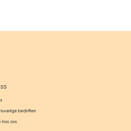
OSS
s
svarlige bedriften
 hos oss