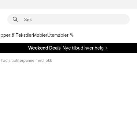
epper & Tekstiler
Møbler
Utemøbler %
Weekend Deals
: Nye tilbud hver helg
Tools traktørpanne med lokk