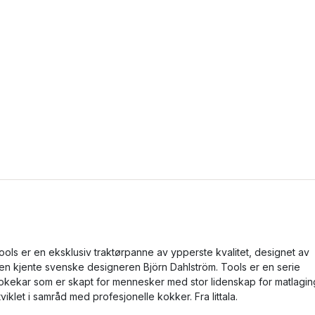
ools er en eksklusiv traktørpanne av ypperste kvalitet, designet av
en kjente svenske designeren Björn Dahlström. Tools er en serie
okekar som er skapt for mennesker med stor lidenskap for matlagin
tviklet i samråd med profesjonelle kokker. Fra Iittala.