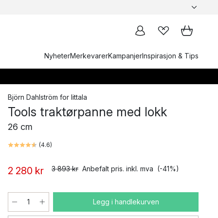
Nyheter
Merkevarer
Kampanjer
Inspirasjon & Tips
Björn Dahlström
for
Iittala
Tools traktørpanne med lokk
26 cm
(
4.6
)
3 893 kr
Anbefalt pris. inkl. mva
(-41%)
2 280 kr
Legg i handlekurven