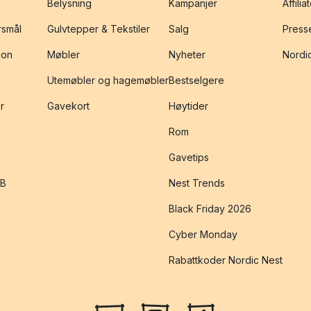
Belysning
Kampanjer
Affilia
rsmål
Gulvtepper & Tekstiler
Salg
Presse
jon
Møbler
Nyheter
Nordic
Utemøbler og hagemøbler
Bestselgere
r
Gavekort
Høytider
Rom
Gavetips
2B
Nest Trends
Black Friday 2026
Cyber Monday
Rabattkoder Nordic Nest