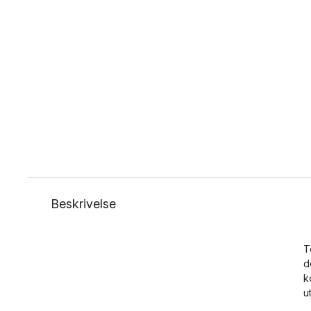
Beskrivelse
T
d
k
u