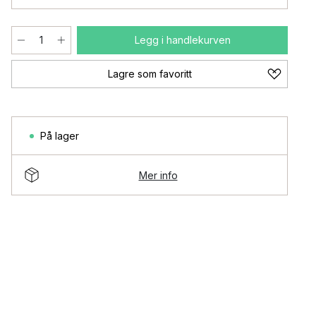
Legg i handlekurven
Lagre som favoritt
På lager
Mer info