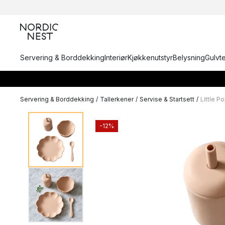
Servering & Borddekking
Interiør
Kjøkkenutstyr
Belysning
Gulvt
Servering & Borddekking
/
Tallerkener
/
Servise & Startsett
/
Little P
-12%