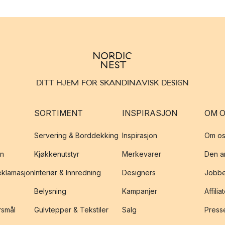
DITT HJEM FOR SKANDINAVISK DESIGN
SORTIMENT
INSPIRASJON
OM 
Servering & Borddekking
Inspirasjon
Om os
on
Kjøkkenutstyr
Merkevarer
Den an
reklamasjon
Interiør & Innredning
Designers
Jobbe
Belysning
Kampanjer
Affilia
rsmål
Gulvtepper & Tekstiler
Salg
Presse