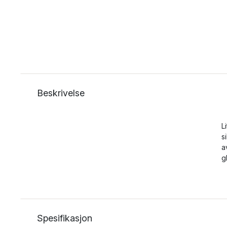
Beskrivelse
L
s
a
g
Spesifikasjon