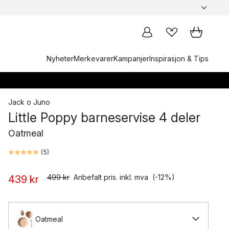
Nyheter
Merkevarer
Kampanjer
Inspirasjon & Tips
Jack o Juno
Little Poppy barneservise 4 deler
Oatmeal
(
5
)
499 kr
Anbefalt pris. inkl. mva
(-12%)
439 kr
Oatmeal