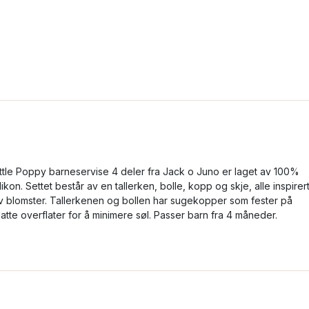
ittle Poppy barneservise 4 deler fra Jack o Juno er laget av 100%
ilikon. Settet består av en tallerken, bolle, kopp og skje, alle inspirer
v blomster. Tallerkenen og bollen har sugekopper som fester på
latte overflater for å minimere søl. Passer barn fra 4 måneder.