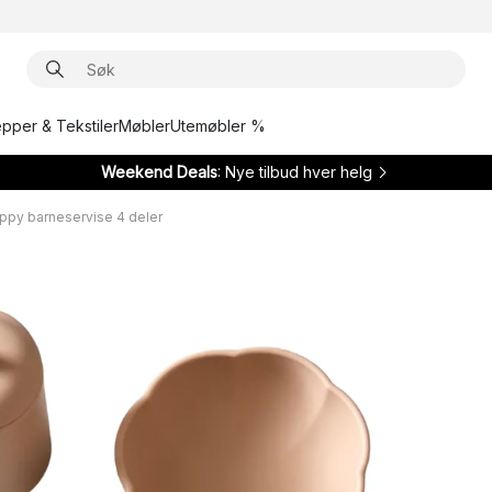
epper & Tekstiler
Møbler
Utemøbler %
Weekend Deals
: Nye tilbud hver helg
oppy barneservise 4 deler