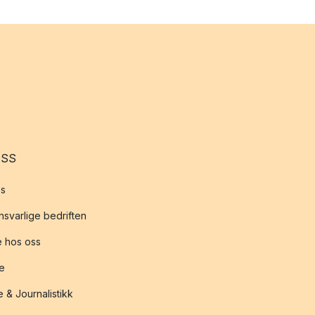
OSS
s
svarlige bedriften
 hos oss
te
 & Journalistikk