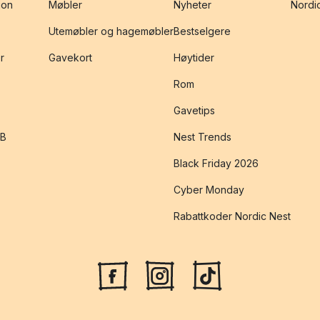
jon
Møbler
Nyheter
Nordic
Utemøbler og hagemøbler
Bestselgere
r
Gavekort
Høytider
Rom
Gavetips
2B
Nest Trends
Black Friday 2026
Cyber Monday
Rabattkoder Nordic Nest