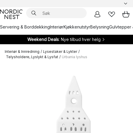
Servering & Borddekking
Interiør
Kjøkkenutstyr
Belysning
Gulvtepper 
Weekend Deals
: Nye tilbud hver helg
Interiør & Innredning
/
Lysestaker & Lykter
/
Telysholdere, Lyslykt & Lysfat
/
Urbania lyshus