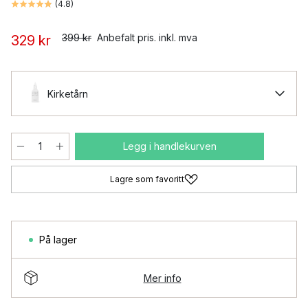
(
4.8
)
399 kr
Anbefalt pris. inkl. mva
329 kr
Kirketårn
Legg i handlekurven
Lagre som favoritt
På lager
Mer info