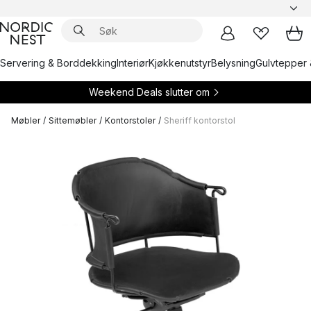
Servering & Borddekking
Interiør
Kjøkkenutstyr
Belysning
Gulvtepper 
Weekend Deals slutter om
Møbler
/
Sittemøbler
/
Kontorstoler
/
Sheriff kontorstol