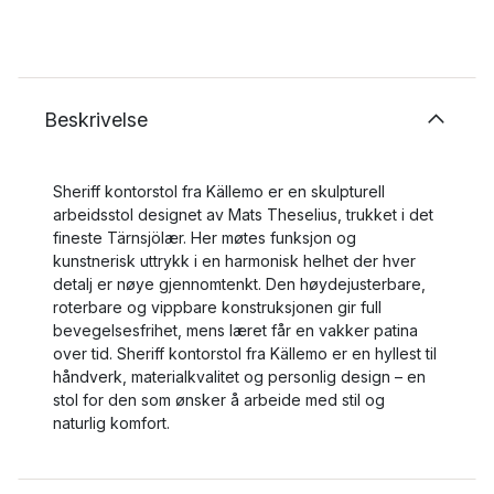
Beskrivelse
Sheriff kontorstol fra Källemo er en skulpturell
arbeidsstol designet av Mats Theselius, trukket i det
fineste Tärnsjölær. Her møtes funksjon og
kunstnerisk uttrykk i en harmonisk helhet der hver
detalj er nøye gjennomtenkt. Den høydejusterbare,
roterbare og vippbare konstruksjonen gir full
bevegelsesfrihet, mens læret får en vakker patina
over tid. Sheriff kontorstol fra Källemo er en hyllest til
håndverk, materialkvalitet og personlig design – en
stol for den som ønsker å arbeide med stil og
naturlig komfort.