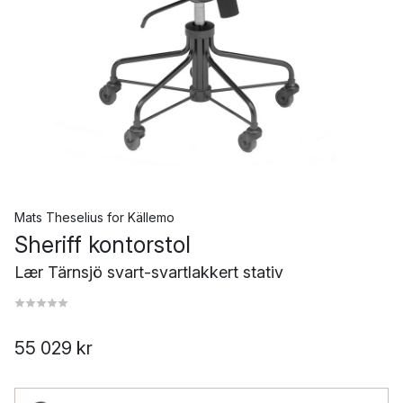
Mats Theselius
for
Källemo
Sheriff kontorstol
Lær Tärnsjö svart-svartlakkert stativ
55 029 kr