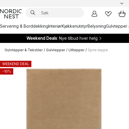
Servering & Borddekking
Interiør
Kjøkkenutstyr
Belysning
Gulvtepper 
Weekend Deals
: Nye tilbud hver helg
Gulvtepper & Tekstiler
/
Gulvtepper
/
Ulltepper
/
Spire teppe
WEEKEND DEAL
-10%