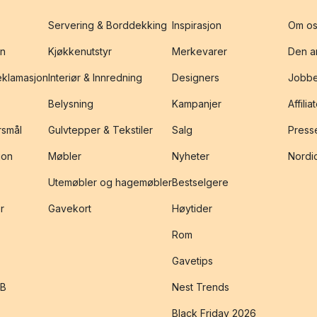
Servering & Borddekking
Inspirasjon
Om os
on
Kjøkkenutstyr
Merkevarer
Den an
reklamasjon
Interiør & Innredning
Designers
Jobbe
Belysning
Kampanjer
Affilia
rsmål
Gulvtepper & Tekstiler
Salg
Presse
jon
Møbler
Nyheter
Nordic
Utemøbler og hagemøbler
Bestselgere
r
Gavekort
Høytider
Rom
Gavetips
2B
Nest Trends
Black Friday 2026