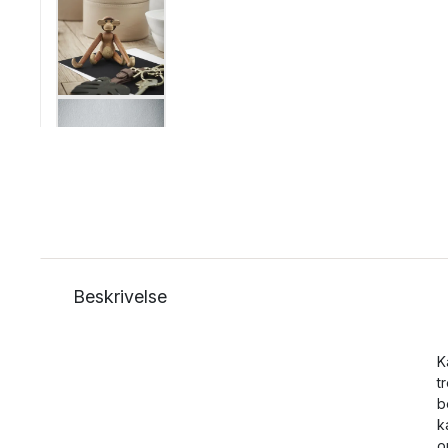
Beskrivelse
K
t
b
k
o