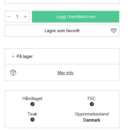
Legg i handlekurven
Lagre som favoritt
På lager
Mer info
Håndlaget
FSC
Teak
Opprinnelsesland
Danmark