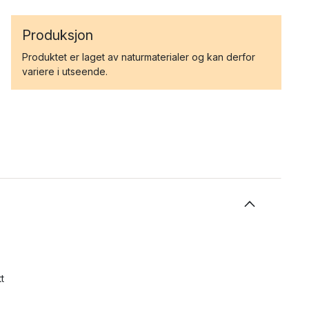
Produksjon
Produktet er laget av naturmaterialer og kan derfor
variere i utseende.
t