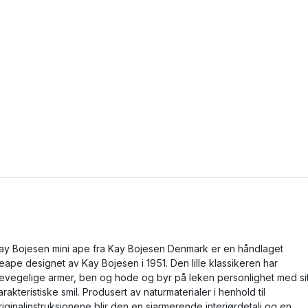
ay Bojesen mini ape fra Kay Bojesen Denmark er en håndlaget
reape designet av Kay Bojesen i 1951. Den lille klassikeren har
evegelige armer, ben og hode og byr på leken personlighet med sit
arakteristiske smil. Produsert av naturmaterialer i henhold til
riginalinstruksjonene blir den en sjarmerende interiørdetalj og en