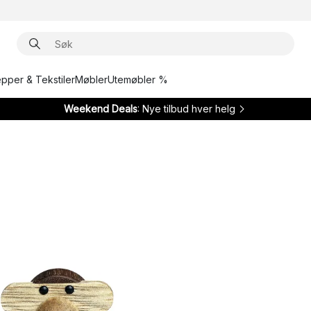
epper & Tekstiler
Møbler
Utemøbler %
Weekend Deals
: Nye tilbud hver helg