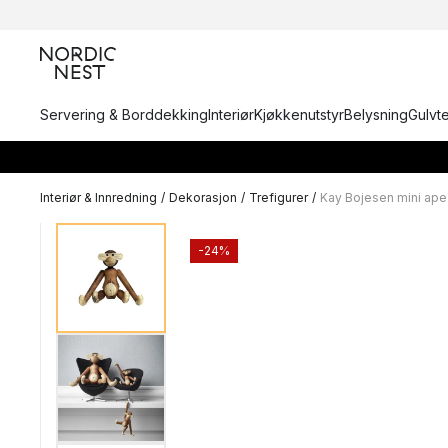
Servering & Borddekking
Interiør
Kjøkkenutstyr
Belysning
Gulvt
Interiør & Innredning
/
Dekorasjon
/
Trefigurer
/
Kay Bojesen mini ape
-24%