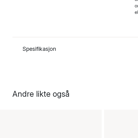
o
e
Spesifikasjon
Andre likte også