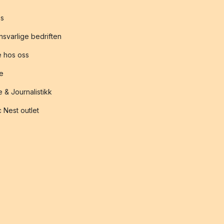
s
svarlige bedriften
 hos oss
te
 & Journalistikk
 Nest outlet