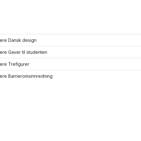
lere Dansk design
lere Gaver til studenten
lere Trefigurer
lere Barneromsinnredning