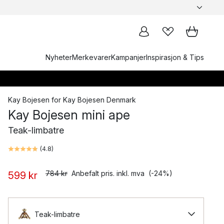
Nyheter
Merkevarer
Kampanjer
Inspirasjon & Tips
Kay Bojesen
for
Kay Bojesen Denmark
Kay Bojesen mini ape
Teak-limbatre
(
4.8
)
784 kr
Anbefalt pris. inkl. mva
(-24%)
599 kr
Teak-limbatre