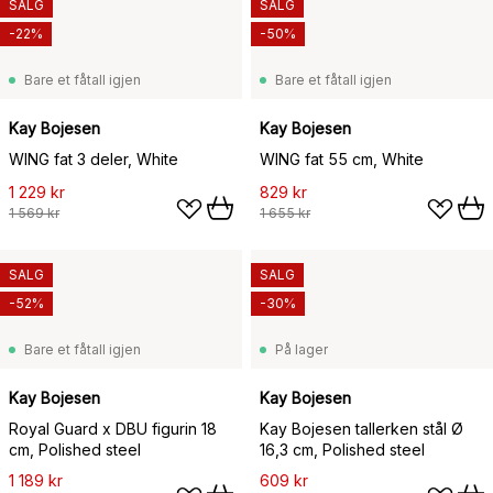
SALG
SALG
-22%
-50%
Bare et fåtall igjen
Bare et fåtall igjen
Kay Bojesen
Kay Bojesen
WING fat 3 deler, White
WING fat 55 cm, White
1 229 kr
829 kr
1 569 kr
1 655 kr
SALG
SALG
-52%
-30%
Bare et fåtall igjen
På lager
Kay Bojesen
Kay Bojesen
Royal Guard x DBU figurin 18
Kay Bojesen tallerken stål Ø
cm, Polished steel
16,3 cm, Polished steel
1 189 kr
609 kr