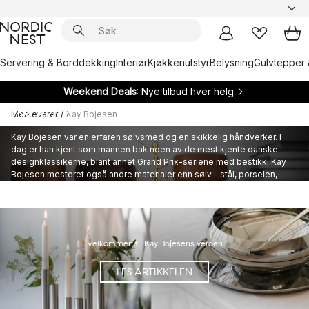
Servering & Borddekking
Interiør
Kjøkkenutstyr
Belysning
Gulvtepper 
Weekend Deals
: Nye tilbud hver helg
Kay Bojesen
Merkevarer
/
Kay Bojesen
Kay Bojesen var en erfaren sølvsmed og en skikkelig håndverker. I
dag er han kjent som mannen bak noen av de mest kjente danske
designklassikerne, blant annet Grand Prix-seriene med bestikk. Kay
Bojesen mesteret også andre materialer enn sølv – stål, porselen,
glass og tre, for å nevne noen få. Gå inn i Bojesens ikoniske
designverden.
Velkommen til Kay Bojesens verden
LES ARTIKKELEN