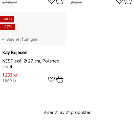
2 495 kr
870 kr
SALG
-37%
Bare et fåtall igjen
Kay Bojesen
NEST skål Ø 27 cm, Polished
steel
1 233 kr
1 969 kr
Viser 21 av 21 produkter