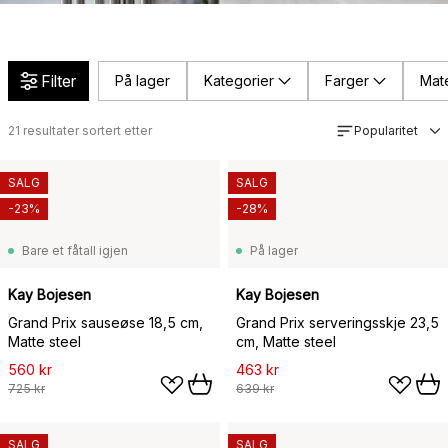
Filter
På lager
Kategorier
Farger
Mate
21
resultater sortert etter
Popularitet
SALG
SALG
-23%
-28%
Bare et fåtall igjen
På lager
Kay Bojesen
Kay Bojesen
Grand Prix sauseøse 18,5 cm,
Grand Prix serveringsskje 23,5
Matte steel
cm, Matte steel
560 kr
463 kr
725 kr
639 kr
SALG
SALG