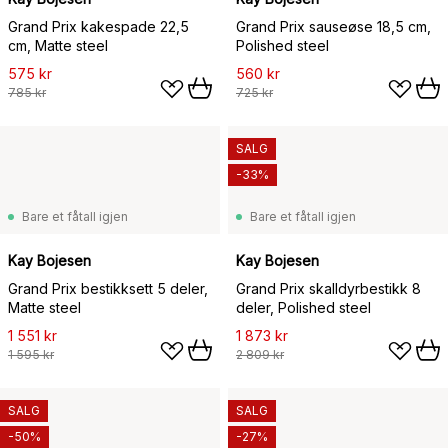
Grand Prix kakespade 22,5
Grand Prix sauseøse 18,5 cm,
cm, Matte steel
Polished steel
575 kr
560 kr
785 kr
725 kr
SALG
-33%
Bare et fåtall igjen
Bare et fåtall igjen
Kay Bojesen
Kay Bojesen
Grand Prix bestikksett 5 deler,
Grand Prix skalldyrbestikk 8
Matte steel
deler, Polished steel
1 551 kr
1 873 kr
1 595 kr
2 809 kr
SALG
SALG
-50%
-27%