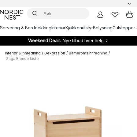
Servering & Borddekking
Interiør
Kjøkkenutstyr
Belysning
Gulvtepper 
Weekend Deals
: Nye tilbud hver helg
Interiør & Innredning
/
Dekorasjon
/
Barneromsinnredning
/
Saga Blonde kiste