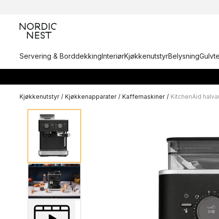
Servering & Borddekking
Interiør
Kjøkkenutstyr
Belysning
Gulvt
Kjøkkenutstyr
/
Kjøkkenapparater
/
Kaffemaskiner
/
KitchenAid halv