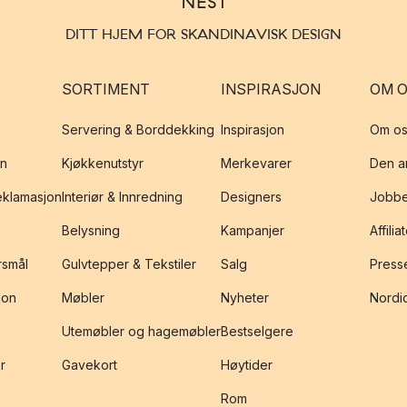
DITT HJEM FOR SKANDINAVISK DESIGN
SORTIMENT
INSPIRASJON
OM 
Servering & Borddekking
Inspirasjon
Om os
on
Kjøkkenutstyr
Merkevarer
Den an
reklamasjon
Interiør & Innredning
Designers
Jobbe
Belysning
Kampanjer
Affilia
rsmål
Gulvtepper & Tekstiler
Salg
Presse
jon
Møbler
Nyheter
Nordic
Utemøbler og hagemøbler
Bestselgere
r
Gavekort
Høytider
Rom