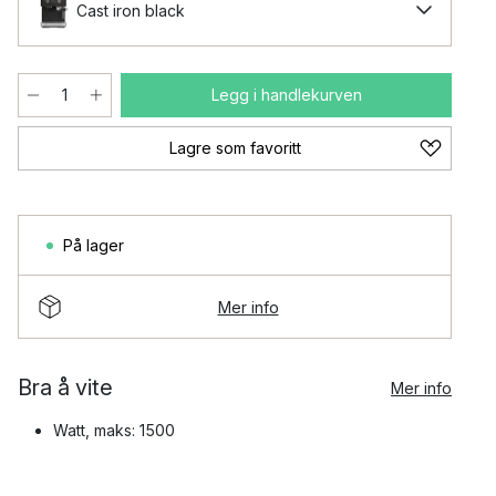
Cast iron black
Legg i handlekurven
Lagre som favoritt
På lager
Mer info
Bra å vite
Mer info
Watt, maks: 1500