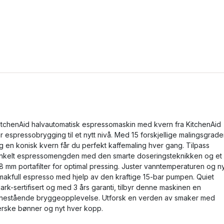
itchenAid halvautomatisk espressomaskin med kvern fra KitchenAid
ar espressobrygging til et nytt nivå. Med 15 forskjellige malingsgrade
g en konisk kvern får du perfekt kaffemaling hver gang. Tilpass
nkelt espressomengden med den smarte doseringsteknikken og et
8 mm portafilter for optimal pressing. Juster vanntemperaturen og n
makfull espresso med hjelp av den kraftige 15-bar pumpen. Quiet
ark-sertifisert og med 3 års garanti, tilbyr denne maskinen en
nestående bryggeopplevelse. Utforsk en verden av smaker med
erske bønner og nyt hver kopp.