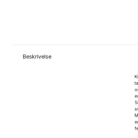
Beskrivelse
K
t
o
e
5
s
M
e
f