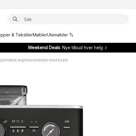
epper & Tekstiler
Møbler
Utemøbler %
Weekend Deals
: Nye tilbud hver helg
automatisk espressomaskin med kvern