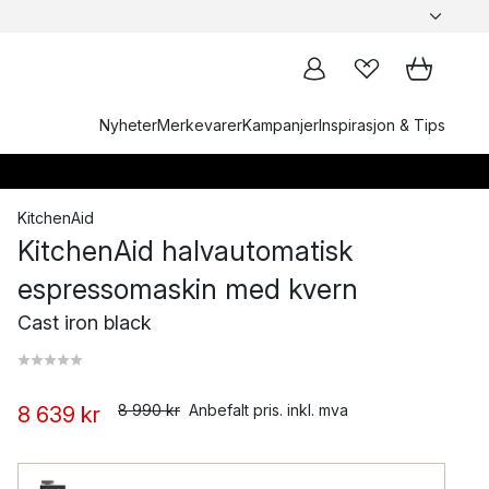
Nyheter
Merkevarer
Kampanjer
Inspirasjon & Tips
KitchenAid
KitchenAid halvautomatisk
espressomaskin med kvern
Cast iron black
8 990 kr
Anbefalt pris. inkl. mva
8 639 kr