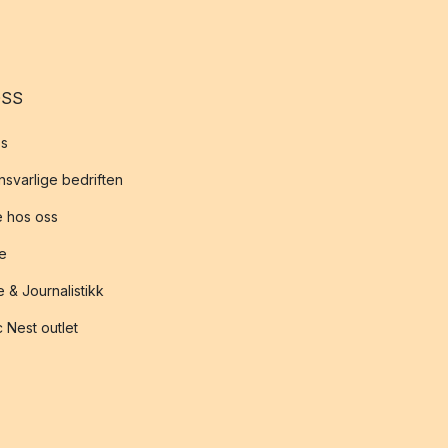
OSS
s
svarlige bedriften
 hos oss
te
 & Journalistikk
 Nest outlet