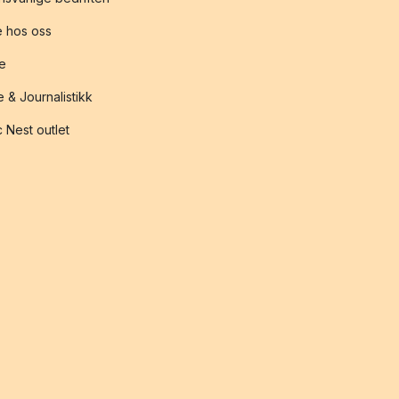
 hos oss
te
 & Journalistikk
 Nest outlet