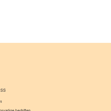
OSS
s
svarlige bedriften