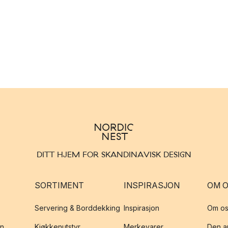
DITT HJEM FOR SKANDINAVISK DESIGN
SORTIMENT
INSPIRASJON
OM 
Servering & Borddekking
Inspirasjon
Om os
on
Kjøkkenutstyr
Merkevarer
Den an