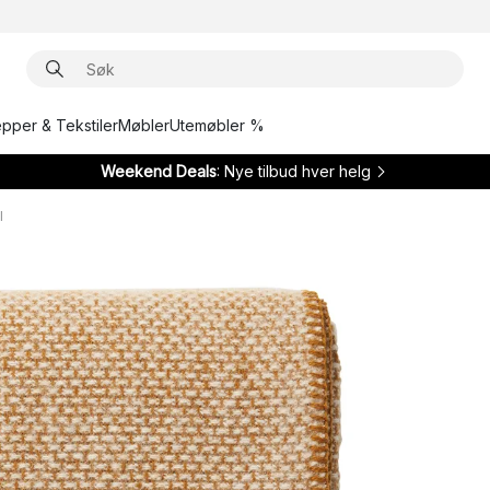
epper & Tekstiler
Møbler
Utemøbler %
Weekend Deals
: Nye tilbud hver helg
l