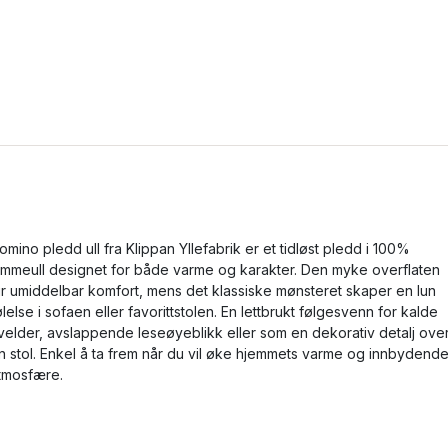
omino pledd ull fra Klippan Yllefabrik er et tidløst pledd i 100%
ammeull designet for både varme og karakter. Den myke overflaten
ir umiddelbar komfort, mens det klassiske mønsteret skaper en lun
ølelse i sofaen eller favorittstolen. En lettbrukt følgesvenn for kalde
velder, avslappende leseøyeblikk eller som en dekorativ detalj ove
n stol. Enkel å ta frem når du vil øke hjemmets varme og innbydend
tmosfære.