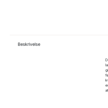
Beskrivelse
D
l
g
f
k
e
a