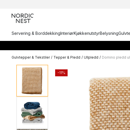
Servering & Borddekking
Interiør
Kjøkkenutstyr
Belysning
Gulvt
Gulvtepper & Tekstiler
/
Tepper & Pledd
/
Ullpledd
/
Domino pledd ul
-11%