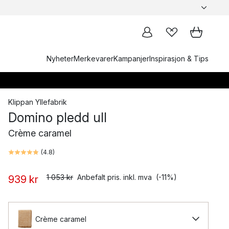
Nyheter
Merkevarer
Kampanjer
Inspirasjon & Tips
Klippan Yllefabrik
Domino pledd ull
Crème caramel
(
4.8
)
1 053 kr
Anbefalt pris. inkl. mva
(-11%)
939 kr
Crème caramel