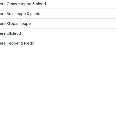
lere Oransje teppe & pledd
lere Brun teppe & pledd
lere Klippan teppe
lere Ullpledd
lere Tepper & Pledd