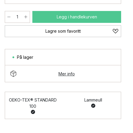
Legg i handlekurven
Lagre som favoritt
På lager
Mer info
OEKO-TEX® STANDARD
Lammeull
100