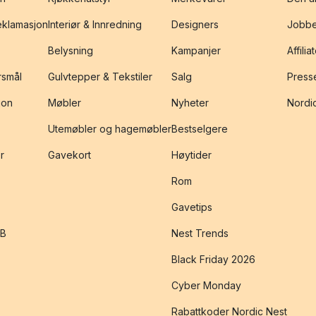
reklamasjon
Interiør & Innredning
Designers
Jobbe
Belysning
Kampanjer
Affilia
rsmål
Gulvtepper & Tekstiler
Salg
Presse
jon
Møbler
Nyheter
Nordic
Utemøbler og hagemøbler
Bestselgere
r
Gavekort
Høytider
Rom
Gavetips
2B
Nest Trends
Black Friday 2026
Cyber Monday
Rabattkoder Nordic Nest